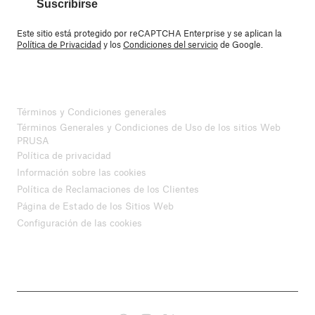
Suscribirse
Este sitio está protegido por reCAPTCHA Enterprise y se aplican la
Política de Privacidad
y los
Condiciones del servicio
de Google.
Términos y Condiciones generales
Términos Generales y Condiciones de Uso de los sitios Web
PRUSA
Política de privacidad
Información sobre las cookies
Política de Reclamaciones de los Clientes
Página de Estado de los Sitios Web
Configuración de las cookies