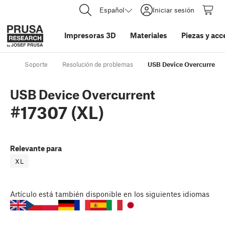
Español
Iniciar sesión
Impresoras 3D
Materiales
Piezas y acc
Soporte
Resolución de problemas
USB Device Overcurrent 
USB Device Overcurrent
#17307 (XL)
Relevante para
XL
Artículo
está también disponible en los siguientes idiomas