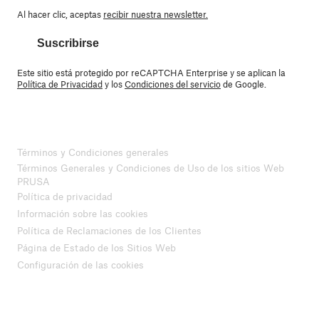
Al hacer clic, aceptas
recibir nuestra newsletter.
Suscribirse
Este sitio está protegido por reCAPTCHA Enterprise y se aplican la
Política de Privacidad
y los
Condiciones del servicio
de Google.
Términos y Condiciones generales
Términos Generales y Condiciones de Uso de los sitios Web
PRUSA
Política de privacidad
Información sobre las cookies
Política de Reclamaciones de los Clientes
Página de Estado de los Sitios Web
Configuración de las cookies