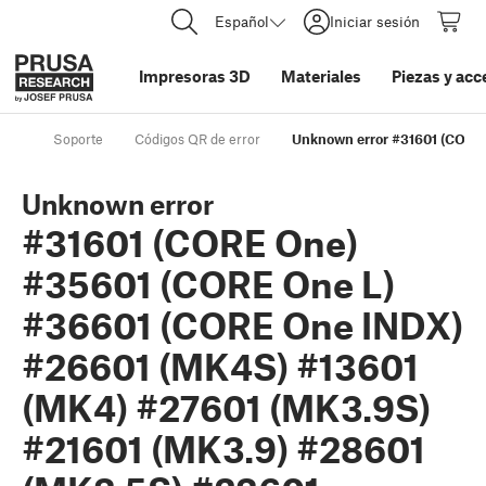
Español
Iniciar sesión
Impresoras 3D
Materiales
Piezas y acc
Soporte
Códigos QR de error
Unknown error #31601 (CORE 
Unknown error
#31601 (CORE One)
#35601 (CORE One L)
#36601 (CORE One INDX)
#26601 (MK4S) #13601
(MK4) #27601 (MK3.9S)
#21601 (MK3.9) #28601