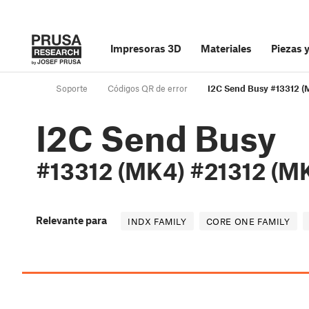
Impresoras 3D
Materiales
Piezas 
Soporte
Códigos QR de error
I2C Send Busy #13312 (
I2C Send Busy
#13312 (MK4) #21312 (M
Relevante para
INDX FAMILY
CORE ONE FAMILY