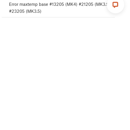
Error maxtemp base #13205 (MK4) #21205 (MK3.9)
#23205 (MK3.5)
Homing error Y #31305 (CORE One) #35305
(CORE One L) #36305 (CORE One INDX) #17305
(XL)
Sobrecorriente Puerto USB #13306 (MK4) #21306
(MK3.9) #23306 (MK3.5)
Sobrecorriente Dispositivo USB #13307 (MK4)
#21307 (MK3.9) #23307 (MK3.5)
Sobrecorriente Calentador Boquilla #31308 (CORE
One) #26308 (MK4S) #13308 (MK4) #27308
(MK3.9S) #21308 (MK3.9)
Sobrecorriente Puerto Base calefactable #13309
(MK4) #21309 (MK3.9) #23309 (MK3.5)