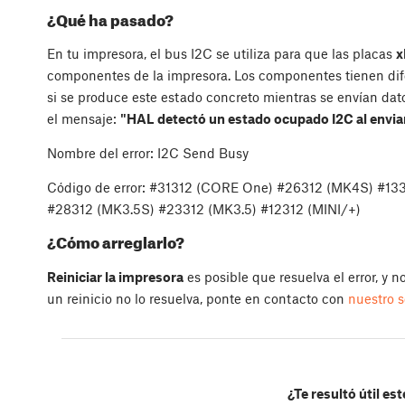
¿Qué ha pasado?
En tu impresora, el bus I2C se utiliza para que las placas
x
componentes de la impresora. Los componentes tienen dif
si se produce este estado concreto mientras se envían dat
el mensaje:
"HAL detectó un estado ocupado I2C al enviar
Nombre del error: I2C Send Busy
Código de error: #31312 (CORE One) #26312 (MK4S) #13
#28312 (MK3.5S) #23312 (MK3.5) #12312 (MINI/+)
¿Cómo arreglarlo?
Reiniciar la impresora
es posible que resuelva el error, y n
un reinicio no lo resuelva, ponte en contacto con
nuestro s
¿Te resultó útil est