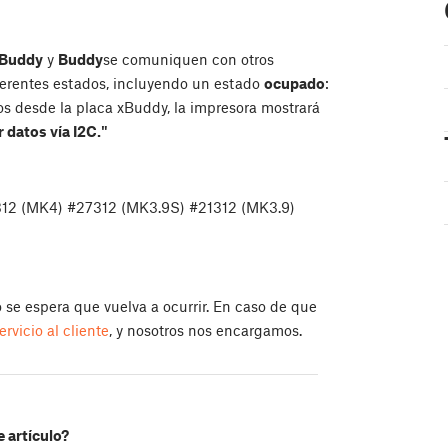
Buddy
y
Buddy
se comuniquen con otros
erentes estados, incluyendo un estado
ocupado
:
os desde la placa xBuddy, la impresora mostrará
 datos vía I2C."
312 (MK4) #27312 (MK3.9S) #21312 (MK3.9)
o se espera que vuelva a ocurrir. En caso de que
ervicio al cliente
, y nosotros nos encargamos.
e artículo?