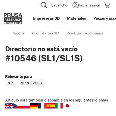
Español
Iniciar sesión
Impresoras 3D
Materiales
Piezas y acc
Soporte
Original Prusa SL1
Resolución de problemas
Dir
Directorio no está vacío
#10546 (SL1/SL1S)
Relevante para
SL1
SL1S SPEED
Artículo
está también disponible en los siguientes idiomas