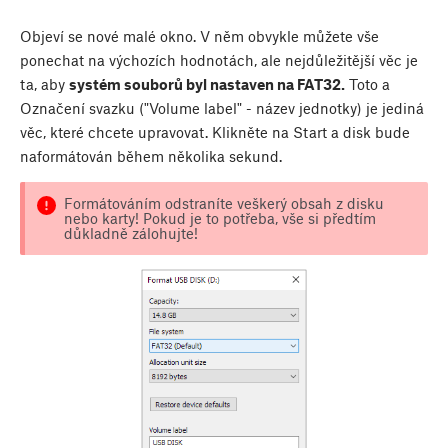
Objeví se nové malé okno. V něm obvykle můžete vše
ponechat na výchozích hodnotách, ale nejdůležitější věc je
ta, aby
systém souborů byl nastaven na FAT32.
Toto a
Označení svazku ("Volume label" - název jednotky) je jediná
věc, které chcete upravovat. Klikněte na Start a disk bude
naformátován během několika sekund.
Formátováním odstraníte veškerý obsah z disku
nebo karty! Pokud je to potřeba, vše si předtím
důkladně zálohujte!