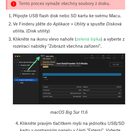
Tento proces vymaže všechny soubory z disku.
Připojte USB flash disk nebo SD kartu ke svému Macu.
Ve Finderu jděte do
Aplikace > Utility
a spusťte
Disková
utilita.
(Disk utility)
Klikněte na ikonu vlevo nahoře (
zelená šipka
) a vyberte z
rozeírací nabídky "Zobrazit všechna zařízení".
macOS Big Sur 11.6
Klikněte pravým tlačítkem myši na jednotku USB/SD
kartu v postranním panelu v části "Externí".
Vyberte