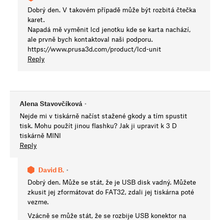
Dobrý den. V takovém případě může být rozbitá čtečka
karet.
Napadá mě vyměnit lcd jenotku kde se karta nachází,
ale prvně bych kontaktoval naši podporu.
https://www.prusa3d.com/product/lcd-unit
Reply
Alena Stavovčíková
•
Nejde mi v tiskárně načíst stažené gkody a tím spustit
tisk. Mohu použít jinou flashku? Jak ji upravit k 3 D
tiskárně MINI
Reply
David B.
•
Dobrý den. Může se stát, že je USB disk vadný. Můžete
zkusit jej zformátovat do FAT32, zdali jej tiskárna poté
vezme.
Vzácně se může stát, že se rozbije USB konektor na