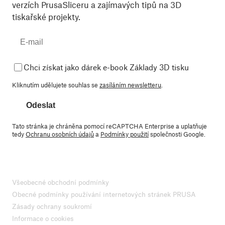
verzích PrusaSliceru a zajímavých tipů na 3D
tiskařské projekty.
Chci získat jako dárek e-book Základy 3D tisku
Kliknutím udělujete souhlas se
zasíláním newsletteru
.
Odeslat
Tato stránka je chráněna pomocí reCAPTCHA Enterprise a uplatňuje
tedy
Ochranu osobních údajů
a
Podmínky použití
společnosti Google.
Všeobecné obchodní podmínky
Obecné podmínky používání internetových stránek PRUSA
Zásady ochrany soukromí
Informace o cookies