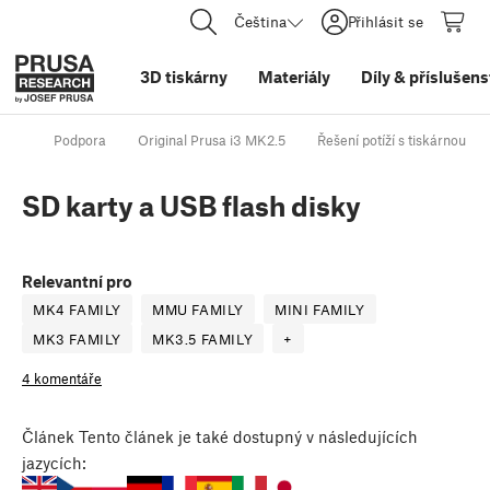
Čeština
Přihlásit se
3D tiskárny
Materiály
Díly
&
příslušens
Podpora
Original Prusa i3 MK2.5
Řešení potíží s tiskárnou
SD karty a USB flash disky
Relevantní pro
MK4 FAMILY
MMU FAMILY
MINI FAMILY
MK3 FAMILY
MK3.5 FAMILY
+
4 komentáře
Článek
Tento článek je také dostupný v následujících
jazycích: