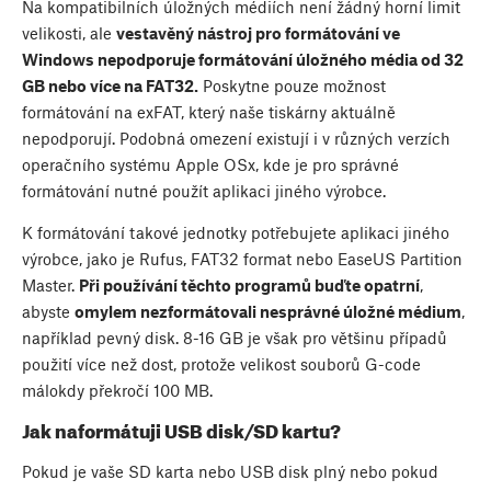
Na kompatibilních úložných médiích není žádný horní limit
velikosti, ale
vestavěný nástroj pro formátování ve
Windows nepodporuje formátování úložného média od 32
GB nebo více na FAT32.
Poskytne pouze možnost
formátování na exFAT, který naše tiskárny aktuálně
nepodporují. Podobná omezení existují i v různých verzích
operačního systému Apple OSx, kde je pro správné
formátování nutné použít aplikaci jiného výrobce.
K formátování takové jednotky potřebujete aplikaci jiného
výrobce, jako je Rufus, FAT32 format nebo EaseUS Partition
Master.
Při používání těchto programů buďte opatrní
,
abyste
omylem nezformátovali nesprávné úložné médium
,
například pevný disk. 8-16 GB je však pro většinu případů
použití více než dost, protože velikost souborů G-code
málokdy překročí 100 MB.
Jak naformátuji USB disk/SD kartu?
Pokud je vaše SD karta nebo USB disk plný nebo pokud