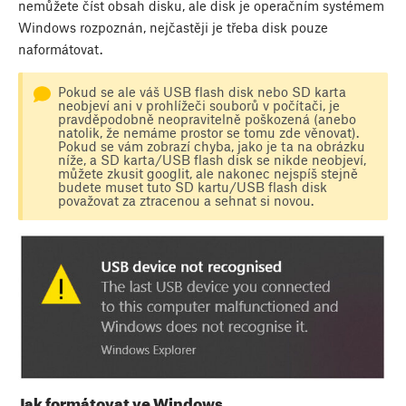
nemůžete číst obsah disku, ale disk je operačním systémem
Windows rozpoznán, nejčastěji je třeba disk pouze
naformátovat.
Pokud se ale váš USB flash disk nebo SD karta
neobjeví ani v prohlížeči souborů v počítači, je
pravděpodobně neopravitelně poškozená (anebo
natolik, že nemáme prostor se tomu zde věnovat).
Pokud se vám zobrazí chyba, jako je ta na obrázku
níže, a SD karta/USB flash disk se nikde neobjeví,
můžete zkusit googlit, ale nakonec nejspíš stejně
budete muset tuto SD kartu/USB flash disk
považovat za ztracenou a sehnat si novou.
Jak formátovat ve Windows