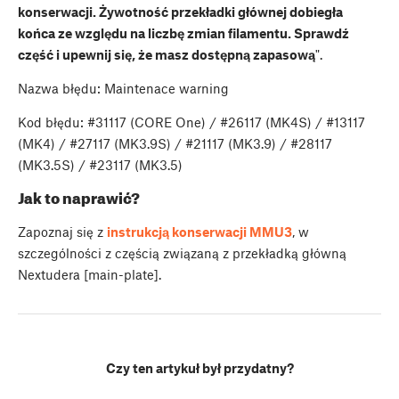
konserwacji. Żywotność przekładki głównej dobiegła
końca ze względu na liczbę zmian filamentu. Sprawdź
część i upewnij się, że masz dostępną zapasową
".
Nazwa błędu: Maintenace warning
Kod błędu: #31117 (CORE One) / #26117 (MK4S) / #13117
(MK4) / #27117 (MK3.9S) / #21117 (MK3.9) / #28117
(MK3.5S) / #23117 (MK3.5)
Jak to naprawić?
Zapoznaj się z
instrukcją konserwacji MMU3
, w
szczególności z częścią związaną z przekładką główną
Nextudera [main-plate].
Czy ten artykuł był przydatny?