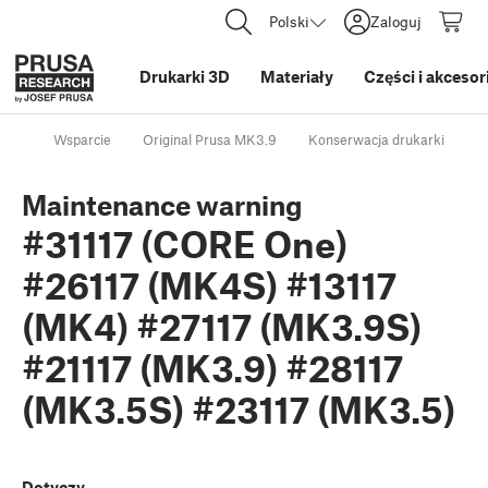
Polski
Zaloguj
Drukarki 3D
Materiały
Części i akcesor
Wsparcie
Original Prusa MK3.9
Konserwacja drukarki
M
Maintenance warning
#31117 (CORE One)
#26117 (MK4S) #13117
(MK4) #27117 (MK3.9S)
#21117 (MK3.9) #28117
(MK3.5S) #23117 (MK3.5)
Dotyczy