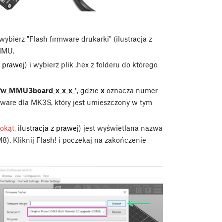
ybierz "Flash firmware drukarki" (ilustracja z
 MMU.
z prawej
) i wybierz plik .hex z folderu do którego
fw_MMU3board_x_x_x_'
, gdzie
x
oznacza numer
irmware dla MK3S, który jest umieszczony w tym
okąt,
ilustracja z prawej
) jest wyświetlana nazwa
8). Kliknij
Flash!
i poczekaj na zakończenie