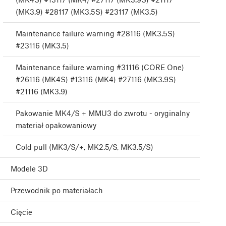
(MK3.9) #28117 (MK3.5S) #23117 (MK3.5)
Maintenance failure warning #28116 (MK3.5S)
#23116 (MK3.5)
Maintenance failure warning #31116 (CORE One)
#26116 (MK4S) #13116 (MK4) #27116 (MK3.9S)
#21116 (MK3.9)
Pakowanie MK4/S + MMU3 do zwrotu - oryginalny
materiał opakowaniowy
Cold pull (MK3/S/+, MK2.5/S, MK3.5/S)
Modele 3D
Przewodnik po materiałach
Cięcie