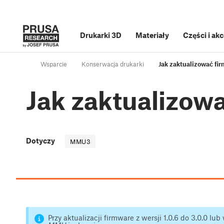
Drukarki 3D
Materiały
Części i ak
Wsparcie
Konserwacja drukarki
Jak zaktualizować f
Jak zaktualizow
Dotyczy
MMU3
Przy aktualizacji firmware z wersji 1.0.6 do 3.0.0 lub