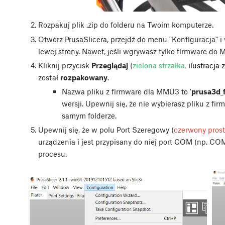
Rozpakuj plik .zip do folderu na Twoim komputerze.
Otwórz PrusaSlicera, przejdź do menu "Konfiguracja" i w
lewej strony. Nawet, jeśli wgrywasz tylko firmware do
Kliknij przycisk
Przeglądaj
(
zielona strzałka,
ilustracja 
został
rozpakowany
.
Nazwa pliku z firmware dla MMU3 to '
prusa3d_
wersji. Upewnij się, że nie wybierasz pliku z f
samym folderze.
Upewnij się, że w polu Port Szeregowy (
czerwony prost
urządzenia i jest przypisany do niej port COM (np. COM
procesu.