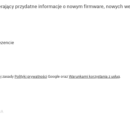
rający przydatne informacje o nowym firmware, nowych wer
ezencie
ej zasady
Polityki prywatności
Google oraz
Warunkami korzystania z usług
.
SA