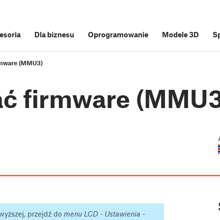
cesoria
Dla biznesu
Oprogramowanie
Modele 3D
S
irmware (MMU3)
ać firmware (MMU3
 wyższej, przejdź do
menu LCD - Ustawienia -