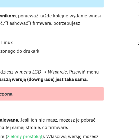
ownikom
, ponieważ każde kolejne wydanie wnosi
ć/"flashować") firmware, potrzebujesz
 Linux
zonego do drukarki
)
ajdziesz w
menu LCD -> Wsparcie
. Przewiń menu
arszą wersję (downgrade) jest taka sama.
czona
.
talowane.
Jeśli ich nie masz, możesz je pobrać
 tej samej stronie, co firmware.
re (
zielony prostokąt
). Właściwą wersję możesz