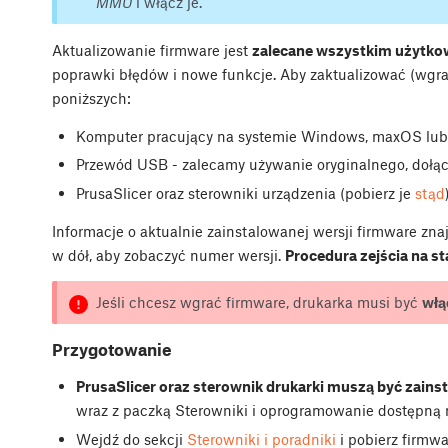
MMU
i włącz je.
Aktualizowanie firmware jest
zalecane wszystkim użytk
poprawki błędów i nowe funkcje. Aby zaktualizować (wgra
poniższych:
Komputer pracujący na systemie Windows, maxOS lub
Przewód USB - zalecamy używanie oryginalnego, dołąc
PrusaSlicer oraz sterowniki urządzenia (pobierz je
stąd
Informacje o aktualnie zainstalowanej wersji firmware zn
w dół, aby zobaczyć numer wersji.
Procedura zejścia na st
Jeśli chcesz wgrać firmware, drukarka musi być
włą
Przygotowanie
PrusaSlicer oraz sterownik drukarki muszą być zains
wraz z paczką Sterowniki i oprogramowanie dostępną na
Wejdź do sekcji
Sterowniki i poradniki
i pobierz firmwa