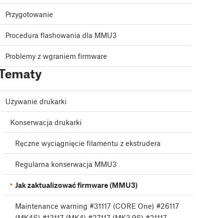
Przygotowanie
Procedura flashowania dla MMU3
Problemy z wgraniem firmware
Tematy
Używanie drukarki
Konserwacja drukarki
Ręczne wyciągnięcie filamentu z ekstrudera
Regularna konserwacja MMU3
Jak zaktualizować firmware (MMU3)
Maintenance warning #31117 (CORE One) #26117
(MK4S) #13117 (MK4) #27117 (MK3.9S) #21117