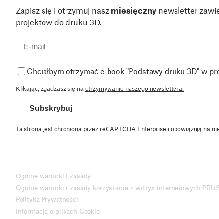
Zapisz się i otrzymuj nasz
miesięczny
newsletter zawie
projektów do druku 3D.
Chciałbym otrzymać e-book "Podstawy druku 3D" w pr
Klikając, zgadzasz się na
otrzymywanie naszego newslettera.
Subskrybuj
Ta strona jest chroniona przez reCAPTCHA Enterprise i obowiązują na ni
Ogólne warunki i zasady
Ogólne warunki i zasady korzystania z witryn internetowych PRU
Polityka Prywatności
Informacja o plikach Cookie