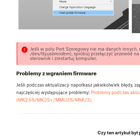
Jeśli w polu Port Szeregowy nie ma danych innych,
/dev/tty.
usbmodem
), spróbuj przełączyć przewód na
sterownik i zrestartuj komputer.
Problemy z wgraniem firmware
Jeśli podczas aktualizacji napotkasz jakiekolwiek błędy, 
najczęściej występujące problemy:
Problemy podczas aktu
(MK2.5S/MK3S+/MMU2S/MMU3)
.
Czy ten artykuł był