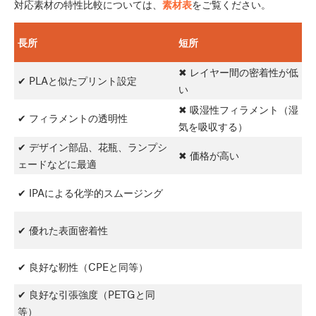
対応素材の特性比較については、
素材表
をご覧ください。
長所
短所
✖ レイヤー間の密着性が低
✔ PLAと似たプリント設定
い
✖ 吸湿性フィラメント（湿
✔ フィラメントの透明性
気を吸収する）
✔ デザイン部品、花瓶、ランプシ
✖ 価格が高い
ェードなどに最適
✔ IPAによる化学的スムージング
✔ 優れた表面密着性
✔ 良好な靭性（CPEと同等）
✔ 良好な引張強度（PETGと同
等）