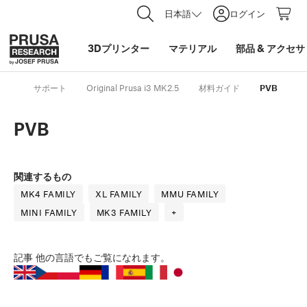
日本語
ログイン
3Dプリンター
マテリアル
部品
&
アクセサ
サポート
Original Prusa i3 MK2.5
材料ガイド
PVB
PVB
関連するもの
MK4 FAMILY
XL FAMILY
MMU FAMILY
MINI FAMILY
MK3 FAMILY
+
記事
他の言語でもご覧になれます。