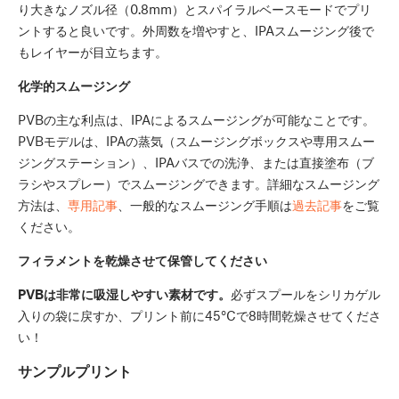
り大きなノズル径（0.8mm）とスパイラルベースモードでプリ
ントすると良いです。外周数を増やすと、IPAスムージング後で
もレイヤーが目立ちます。
化学的スムージング
PVBの主な利点は、IPAによるスムージングが可能なことです。
PVBモデルは、IPAの蒸気（スムージングボックスや専用スムー
ジングステーション）、IPAバスでの洗浄、または直接塗布（ブ
ラシやスプレー）でスムージングできます。詳細なスムージング
方法は、
専用記事
、一般的なスムージング手順は
過去記事
をご覧
ください。
フィラメントを乾燥させて保管してください
PVBは非常に吸湿しやすい素材です。
必ずスプールをシリカゲル
入りの袋に戻すか、プリント前に45°Cで8時間乾燥させてくださ
い！
サンプルプリント