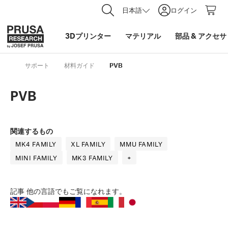
日本語
ログイン
3Dプリンター
マテリアル
部品
&
アクセサ
サポート
材料ガイド
PVB
PVB
関連するもの
MK4 FAMILY
XL FAMILY
MMU FAMILY
MINI FAMILY
MK3 FAMILY
+
記事
他の言語でもご覧になれます。