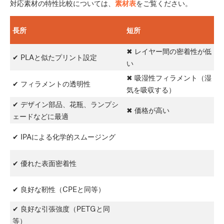
対応素材の特性比較については、
素材表
をご覧ください。
長所
短所
✖ レイヤー間の密着性が低
✔ PLAと似たプリント設定
い
✖ 吸湿性フィラメント（湿
✔ フィラメントの透明性
気を吸収する）
✔ デザイン部品、花瓶、ランプシ
✖ 価格が高い
ェードなどに最適
✔ IPAによる化学的スムージング
✔ 優れた表面密着性
✔ 良好な靭性（CPEと同等）
✔ 良好な引張強度（PETGと同
等）