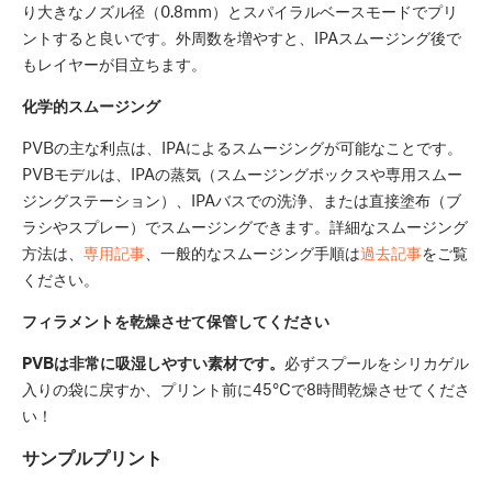
り大きなノズル径（0.8mm）とスパイラルベースモードでプリ
ントすると良いです。外周数を増やすと、IPAスムージング後で
もレイヤーが目立ちます。
化学的スムージング
PVBの主な利点は、IPAによるスムージングが可能なことです。
PVBモデルは、IPAの蒸気（スムージングボックスや専用スムー
ジングステーション）、IPAバスでの洗浄、または直接塗布（ブ
ラシやスプレー）でスムージングできます。詳細なスムージング
方法は、
専用記事
、一般的なスムージング手順は
過去記事
をご覧
ください。
フィラメントを乾燥させて保管してください
PVBは非常に吸湿しやすい素材です。
必ずスプールをシリカゲル
入りの袋に戻すか、プリント前に45°Cで8時間乾燥させてくださ
い！
サンプルプリント