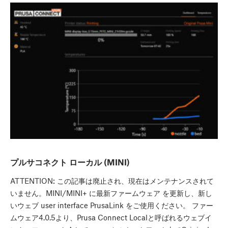
プルサコネクト ローカル (MINI)
ATTENTION: この記事は廃止され、現在はメンテナンスされて
いません。MINI/MINI+ に最新ファームウェア を更新し、新し
いウェブ user interface PrusaLink をご使用ください。 ファー
ムウェア4.0.5より、Prusa Connect Localと呼ばれるウェブイ