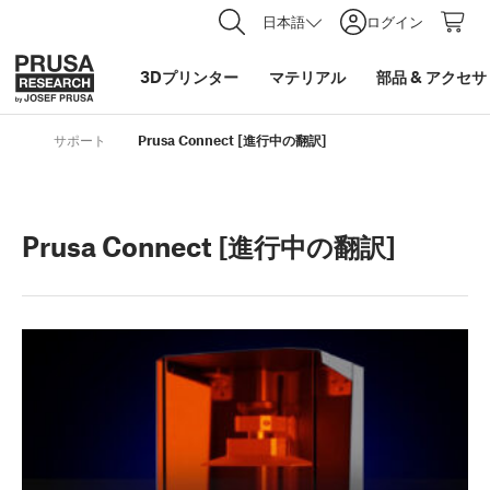
日本語
ログイン
3Dプリンター
マテリアル
部品
&
アクセサ
サポート
Prusa Connect [進行中の翻訳]
Prusa Connect [進行中の翻訳]