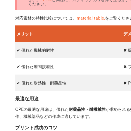
ください。
対応素材の特性比較については、
material table.
をご覧くださ
メリット
デ
✔ 優れた機械的耐性
✖ 
✔ 優れた層間接着性
✖
✔ 優れた耐熱性・耐薬品性
✖ 
最適な用途
CPEの最適な用途は、優れた
耐薬品性・耐機械性
が求められる
作、機械部品などの作成に適しています。
プリント成功のコツ