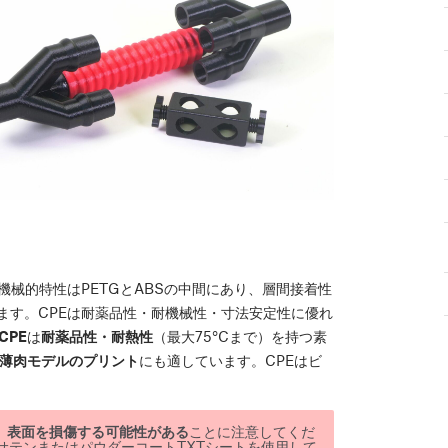
械的特性はPETGとABSの中間にあり、層間接着性
ます。CPEは耐薬品性・耐機械性・寸法安定性に優れ
CPE
は
耐薬品性・耐熱性
（最大75°Cまで）を持つ素
薄肉モデルのプリント
にも適しています。CPEはビ
し、表面を損傷する可能性がある
ことに注意してくだ
サテンまたはパウダーコートTXTシートを使用して