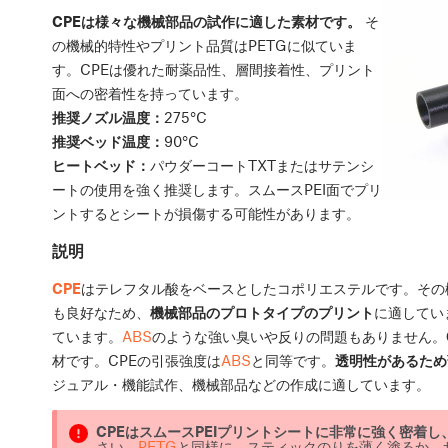
CPEは様々な機械部品の試作に適した素材です。
そ
の機械的特性やプリント品質はPETGに似ていま
す。CPEは優れた耐薬品性、層間接着性、プリント
面への密着性を持っています。
推奨ノズル温度：
275°C
推奨ベッド温度：
90°C
ヒートベッド：
パウダーコートTXTまたはサテンシ
ートの使用を強く推奨します。スムースPEI面でプリ
ントするとシートが損傷する可能性があります。
説明
CPE
はテレフタル酸をベースとしたコポリエステルです。その機
も良好なため、
機械部品のプロトタイプのプリント
に適してい
ています。
ABS
のような強い臭いや反りの問題もありません。
材です。CPEの引張強度は
ABS
と同等です。
透明性があるため
ジュアル・機能試作、機械部品などの作成に適しています。
CPEはスムースPEIプリントシートに非常に強く密着
さい。
PETG
と同様に、スティックのりを薄く塗るか、