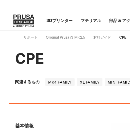
3Dプリンター
マテリアル
部品
&
ア
サポート
Original Prusa i3 MK2.5
材料ガイド
CPE
CPE
関連するもの
MK4 FAMILY
XL FAMILY
MINI FAMIL
基本情報