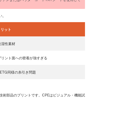
い。
メリット
吸湿性素材
 プリント面への密着が強すぎる
PETG同様の糸引き問題
技術部品のプリントです。CPEはビジュアル・機能試