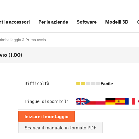
i e accessori
Per le aziende
Software
Modelli 3D
imballaggio & Primo avvio
io (1.00)
Facile
Difficoltà
Lingue disponibili
Iniziare il montaggio
Scarica il manuale in formato PDF