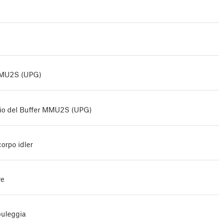
MMU2S (UPG)
io del Buffer MMU2S (UPG)
orpo idler
re
puleggia