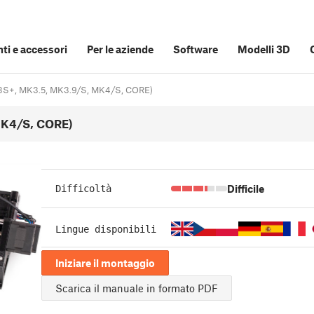
i e accessori
Per le aziende
Software
Modelli 3D
S+, MK3.5, MK3.9/S, MK4/S, CORE)
K4/S, CORE)
Difficile
Difficoltà
Lingue disponibili
Iniziare il montaggio
Scarica il manuale in formato PDF