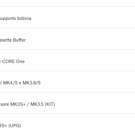
supporto bobina
sette Buffer
er CORE One
er MK4/S e MK3.9/S
rusore MK3S+ / MK3.5 (KIT)
K3S+ (UPG)