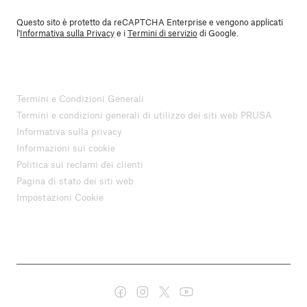
Questo sito è protetto da reCAPTCHA Enterprise e vengono applicati
l'
Informativa sulla Privacy
e i
Termini di servizio
di Google.
Termini e Condizioni Generali
Termini e condizioni generali di utilizzo dei siti web PRUSA
Informativa sulla privacy
Informazioni sui cookie
Politica sui reclami dei clienti
Pagina di stato dei siti web
Impostazioni Cookie