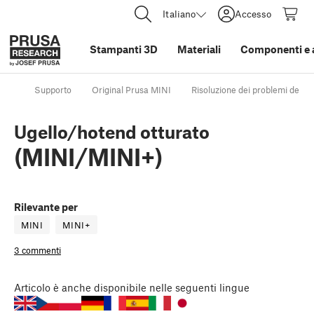
Italiano
Accesso
Stampanti 3D
Materiali
Componenti e 
Supporto
Original Prusa MINI
Risoluzione dei problemi della
Ugello/hotend otturato
(MINI/MINI+)
Rilevante per
MINI
MINI+
3 commenti
Articolo
è anche disponibile nelle seguenti lingue