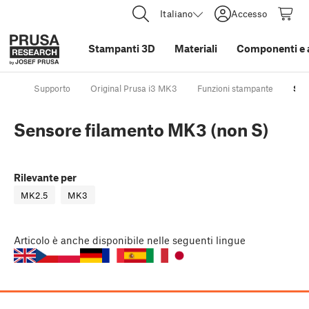
Italiano
Accesso
Stampanti 3D
Materiali
Componenti e 
Supporto
Original Prusa i3 MK3
Funzioni stampante
Sen
Sensore filamento MK3 (non S)
Rilevante per
MK2.5
MK3
Articolo
è anche disponibile nelle seguenti lingue