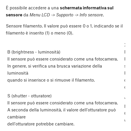
È possibile accedere a una
schermata informativa sul
sensore
da
Menu LCD -> Supporto -> Info sensore
.
Sensore filamento. Il valore può essere 0 o 1, indicando se il
filamento è inserito (1) o meno (0).
Xd
B (brightness - luminosità)
Mov
Il sensore può essere considerato come una fotocamera.
Ril
In genere, si verifica una brusca variazione della
st
luminosità
In 
quando si inserisce o si rimuove il filamento.
qua
o q
S (shutter - otturatore)
Yd
Il sensore può essere considerato come una fotocamera.
Mov
A seconda della luminosità, il valore dell'otturatore può
Cam
cambiare
ver
dell'otturatore potrebbe cambiare.