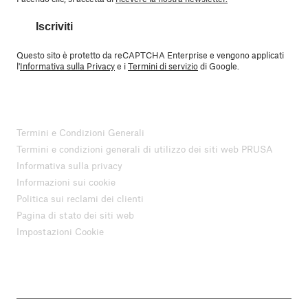
Iscriviti
Questo sito è protetto da reCAPTCHA Enterprise e vengono applicati
l'
Informativa sulla Privacy
e i
Termini di servizio
di Google.
Termini e Condizioni Generali
Termini e condizioni generali di utilizzo dei siti web PRUSA
Informativa sulla privacy
Informazioni sui cookie
Politica sui reclami dei clienti
Pagina di stato dei siti web
Impostazioni Cookie