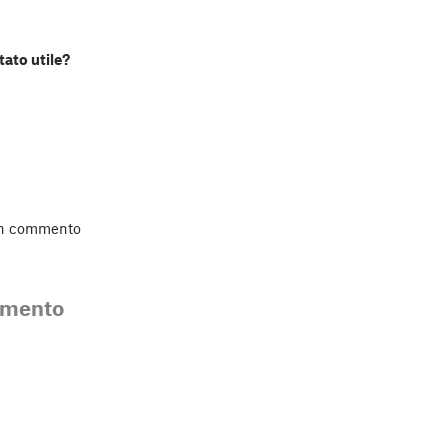
tato utile?
un commento
mmento