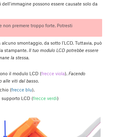
ni dell'immagine possono essere causate solo da
e non premere troppo forte. Potresti
 alcuno smontaggio, da sotto l'LCD. Tuttavia, può
lla stampante.
Il tuo modulo LCD potrebbe essere
imane la stessa.
gono il modulo LCD (
frecce viola
).
Facendo
 alle viti dal basso.
chio (
frecce blu
).
l supporto LCD (
frecce verdi
)