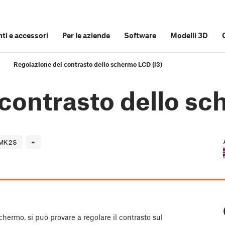
i e accessori
Per le aziende
Software
Modelli 3D
Regolazione del contrasto dello schermo LCD (i3)
contrasto dello sc
MK2S
+
schermo, si può provare a regolare il contrasto sul