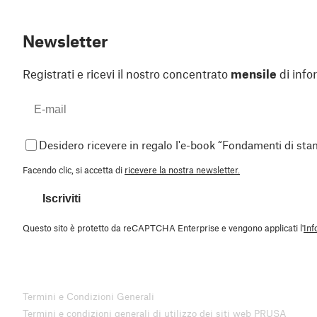
Newsletter
Registrati e ricevi il nostro concentrato
mensile
di info
Desidero ricevere in regalo l'e-book “Fondamenti di st
Facendo clic, si accetta di
ricevere la nostra newsletter.
Iscriviti
Questo sito è protetto da reCAPTCHA Enterprise e vengono applicati l'
Inf
Termini e Condizioni Generali
Termini e condizioni generali di utilizzo dei siti web PRUSA