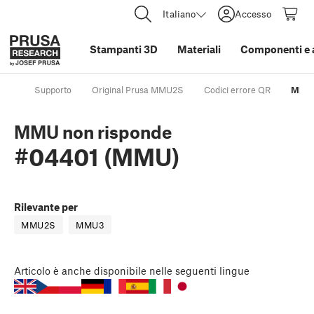
Italiano
Accesso
Stampanti 3D
Materiali
Componenti e 
Supporto
Original Prusa MMU2S
Codici errore QR
MMU 
MMU non risponde
#04401 (MMU)
Rilevante per
MMU2S
MMU3
Articolo
è anche disponibile nelle seguenti lingue