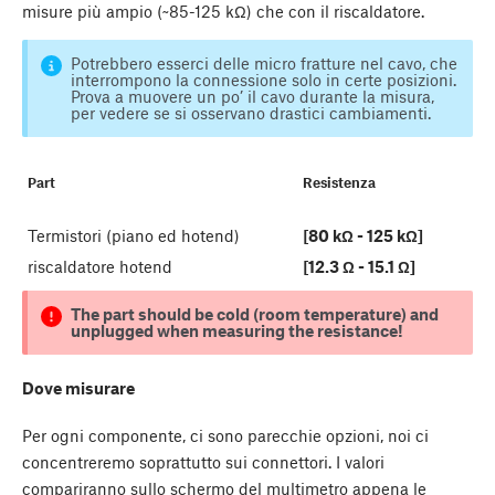
misure più ampio (~85-125 kΩ) che con il riscaldatore.
Potrebbero esserci delle micro fratture nel cavo, che
interrompono la connessione solo in certe posizioni.
Prova a muovere un po’ il cavo durante la misura,
per vedere se si osservano drastici cambiamenti.
Part
Resistenza
Termistori (piano ed hotend)
[80 kΩ - 125 kΩ]
riscaldatore hotend
[12.3 Ω - 15.1 Ω]
The part should be cold (room temperature) and
unplugged when measuring the resistance!
Dove misurare
Per ogni componente, ci sono parecchie opzioni, noi ci
concentreremo soprattutto sui connettori. I valori
compariranno sullo schermo del multimetro appena le