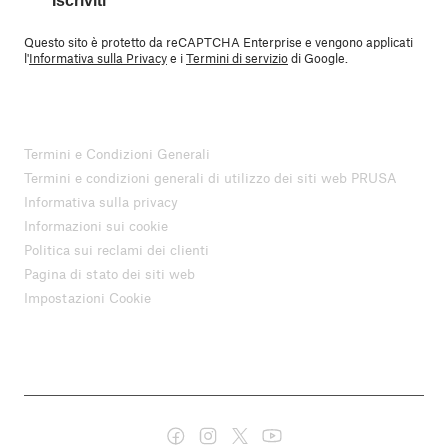
Iscriviti
Questo sito è protetto da reCAPTCHA Enterprise e vengono applicati
l'
Informativa sulla Privacy
e i
Termini di servizio
di Google.
Termini e Condizioni Generali
Termini e condizioni generali di utilizzo dei siti web PRUSA
Informativa sulla privacy
Informazioni sui cookie
Politica sui reclami dei clienti
Pagina di stato dei siti web
Impostazioni Cookie