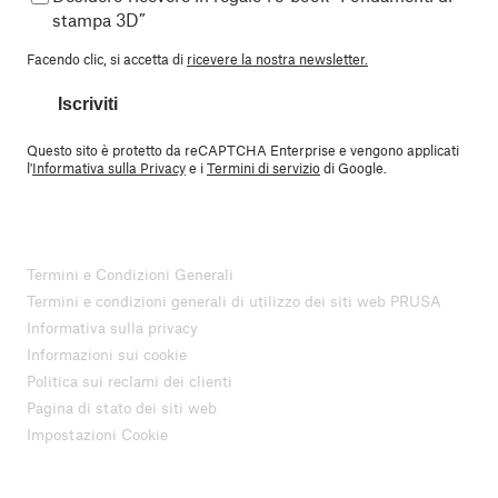
stampa 3D”
Facendo clic, si accetta di
ricevere la nostra newsletter.
Iscriviti
Questo sito è protetto da reCAPTCHA Enterprise e vengono applicati
l'
Informativa sulla Privacy
e i
Termini di servizio
di Google.
Termini e Condizioni Generali
Termini e condizioni generali di utilizzo dei siti web PRUSA
Informativa sulla privacy
Informazioni sui cookie
Politica sui reclami dei clienti
Pagina di stato dei siti web
Impostazioni Cookie