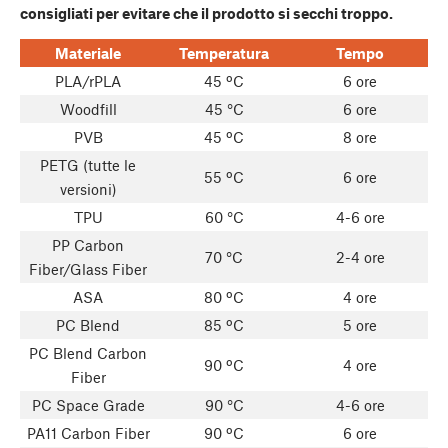
consigliati per evitare che il prodotto si secchi troppo.
Materiale
Temperatura
Tempo
PLA/rPLA
45 ºC
6 ore
Woodfill
45 °C
6 ore
PVB
45 ºC
8 ore
PETG (tutte le
55 ºC
6 ore
versioni)
TPU
60 °C
4-6 ore
PP Carbon
70 °C
2-4 ore
Fiber/Glass Fiber
ASA
80 ºC
4 ore
PC Blend
85 ºC
5 ore
PC Blend Carbon
90 ºC
4 ore
Fiber
PC Space Grade
90 °C
4-6 ore
PA11 Carbon Fiber
90 ºC
6 ore