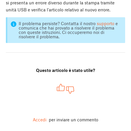
si presenta un errore diverso durante la stampa tramite
unità USB e verifica l'articolo relativo al nuovo errore.
Il problema persiste? Contatta il nostro
supporto
e
comunica che hai provato a risolvere il problema
con queste istruzioni. Ci occuperemo noi di
risolvere il problema.
Questo articolo è stato utile?
Accedi
per inviare un commento