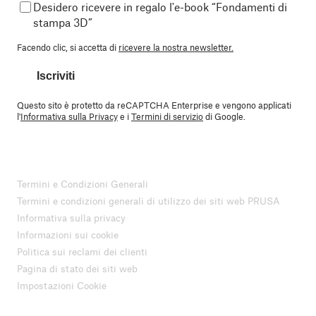
Desidero ricevere in regalo l'e-book “Fondamenti di
stampa 3D”
Facendo clic, si accetta di
ricevere la nostra newsletter.
Iscriviti
Questo sito è protetto da reCAPTCHA Enterprise e vengono applicati
l'
Informativa sulla Privacy
e i
Termini di servizio
di Google.
Termini e Condizioni Generali
Termini e condizioni generali di utilizzo dei siti web PRUSA
Informativa sulla privacy
Informazioni sui cookie
Politica sui reclami dei clienti
Pagina di stato dei siti web
Impostazioni Cookie