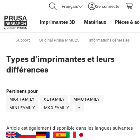
Français
Se connecter
Imprimantes 3D
Matériaux
Pièces
&
ac
Support
Original Prusa MMU2S
Informations générales
Types d'imprimantes et leurs
différences
Pertinent pour
MK4 FAMILY
XL FAMILY
MMU FAMILY
MINI FAMILY
MK3 FAMILY
+
Article
est également disponible dans les langues suivantes