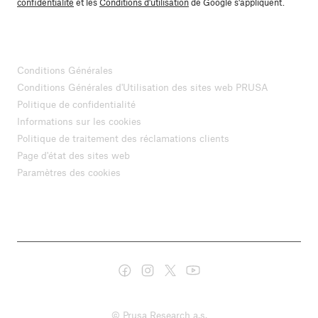
confidentialité
et les
Conditions d'utilisation
de Google s'appliquent.
Conditions Générales
Conditions Générales d'Utilisation des sites web PRUSA
Politique de confidentialité
Informations sur les cookies
Politique de traitement des réclamations clients
Page d'état des sites web
Paramètres des cookies
© Prusa Research a.s.