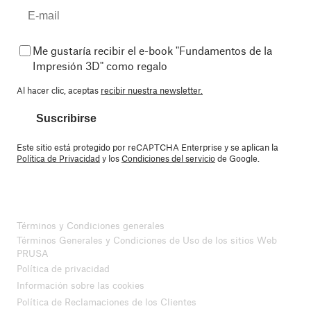
Me gustaría recibir el e-book "Fundamentos de la
Impresión 3D" como regalo
Al hacer clic, aceptas
recibir nuestra newsletter.
Suscribirse
Este sitio está protegido por reCAPTCHA Enterprise y se aplican la
Política de Privacidad
y los
Condiciones del servicio
de Google.
Términos y Condiciones generales
Términos Generales y Condiciones de Uso de los sitios Web
PRUSA
Política de privacidad
Información sobre las cookies
Política de Reclamaciones de los Clientes