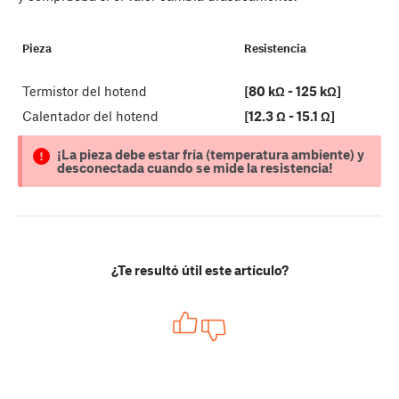
Pieza
Resistencia
Termistor del hotend
[80 kΩ - 125 kΩ]
Calentador del hotend
[12.3 Ω - 15.1 Ω]
¡La pieza debe estar fría (temperatura ambiente) y
desconectada cuando se mide la resistencia!
¿Te resultó útil este artículo?