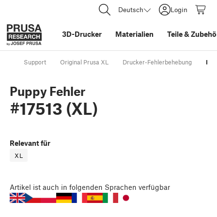
Deutsch
Login
3D-Drucker
Materialien
Teile
&
Zubehö
Support
Original Prusa XL
Drucker-Fehlerbehebung
Pup
Puppy Fehler
#17513 (XL)
Relevant für
XL
Artikel
ist auch in folgenden Sprachen verfügbar