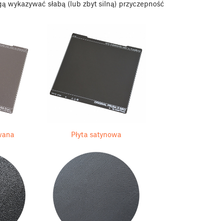
gą wykazywać słabą (lub zbyt silną) przyczepność
wana
Płyta satynowa