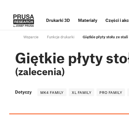
Drukarki 3D
Materiały
Części i ak
Wsparcie
Funkcje drukarki
Giętkie płyty stołu ze stal
Giętkie płyty sto
(zalecenia)
Dotyczy
MK4 FAMILY
XL FAMILY
PRO FAMILY