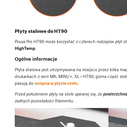
Płyty stalowe do HT90
Prusa Pro HT90 może korzystać z czterech rodzajów płyt s
HighTemp
.
Ogólne informacje
Płyta stalowa jest utrzymywana na miejscu przez kilka m
drukarkach z serii MK, MINI/+, XL i HT90, górna część sto
pasują do
wcięcia w płycie stołu
.
Przed położeniem płyty na stole upewnij się, że
powierzchnia 
żadnych pozostałości filamentu.