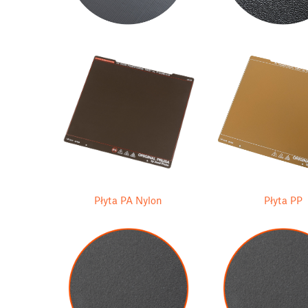
Płyta PA Nylon
Płyta PP