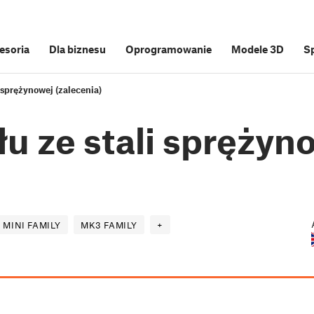
cesoria
Dla biznesu
Oprogramowanie
Modele 3D
S
i sprężynowej (zalecenia)
łu ze stali sprężyn
MINI FAMILY
MK3 FAMILY
+