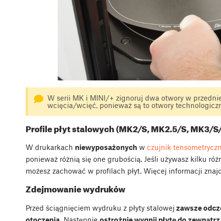
W serii MK i MINI/+ zignoruj dwa otwory w przedniej 
wcięcia/wcięć, ponieważ są to otwory technologicz
Profile płyt stalowych (MK2/S, MK2.5/S, MK3/S
W drukarkach
niewyposażonych
w
czujnik tensometrycz
ponieważ różnią się one grubością. Jeśli używasz kilku różn
możesz zachować w profilach płyt. Więcej informacji znaj
Zdejmowanie wydruków
Przed ściągnięciem wydruku z płyty stalowej
zawsze odcze
otoczenia.
Następnie
ostrożnie wygnij płytę do zewnątrz