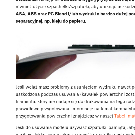
również użycie szpachelki/szpatułki, aby uniknąć uszkodz
ASA, ABS oraz PC Blend i/lub wydruki o bardzo dużej 
separacyjnej, np. kleju do papieru.
Jeśli wciąż masz problemy z usunięciem wydruku nawet po
uszkodzona podczas usuwania (kawałek powierzchni zosta
filamentu, który nie nadaje się do drukowania na tego rod
prawidłowo przygotowana. Informacje na temat kompatybil
przygotowania powierzchni znajdziesz w naszej
Tabeli ma
Jeśli do usuwania modelu używasz szpatułki, pamiętaj, aby
możliwe, lekko zegnij arkusz i umieść szpatułkę pod model