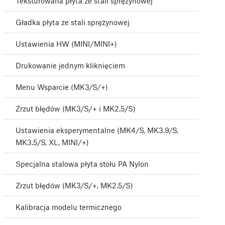
Teksturowana płyta ze stali sprężynowej
Gładka płyta ze stali sprężynowej
Ustawienia HW (MINI/MINI+)
Drukowanie jednym kliknięciem
Menu Wsparcie (MK3/S/+)
Zrzut błędów (MK3/S/+ i MK2.5/S)
Ustawienia eksperymentalne (MK4/S, MK3.9/S,
MK3.5/S, XL, MINI/+)
Specjalna stalowa płyta stołu PA Nylon
Zrzut błędów (MK3/S/+, MK2.5/S)
Kalibracja modelu termicznego