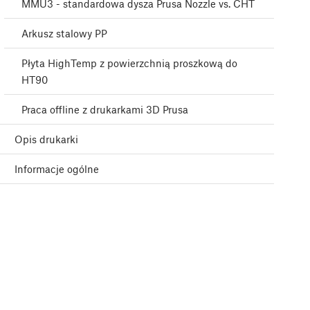
MMU3 - standardowa dysza Prusa Nozzle vs. CHT
Arkusz stalowy PP
Płyta HighTemp z powierzchnią proszkową do
HT90
Praca offline z drukarkami 3D Prusa
Opis drukarki
Informacje ogólne