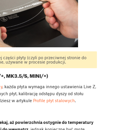
części płyty (czyli po przeciwnej stronie do
ne, używane w procesie produkcji.
/+, MK3.5/S, MINI/+)
ny
, każda płyta wymaga innego ustawienia Live Z,
ych płyt, kalibrację odstępu dyszy od stołu
dziesz w artykule
Profile płyt stalowych
.
kaj, aż powierzchnia ostygnie do temperatury
 i do wewnątrz
, jednak konieczne być może