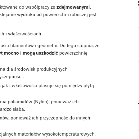
jektowane do współpracy ze
zdejmowanymi,
dklejanie wydruku od powierzchni roboczej jest
ach i właściwościach.
ci filamentów i geometrii. Do tego stopnia, że
yt mocno
i
mogą uszkodzić
powierzchnię
ona dla środowisk produkcyjnych
yczepności.
 jak i właściwości plasuje się pomiędzy płytą
nia poliamidów (Nylon), ponieważ ich
ardzo słaba.
enów, ponieważ ich przyczepność do innych
cjalnych materiałów wysokotemperaturowych,