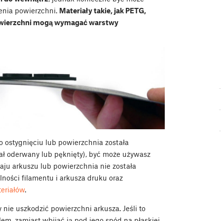
enia powierzchni.
Materiały takie, jak PETG,
powierzchni mogą wymagać warstwy
 ostygnięciu lub powierzchnia została
ł oderwany lub pęknięty), być może używasz
zaju arkuszu lub powierzchnia nie została
ności filamentu i arkusza druku oraz
teriałów
.
 nie uszkodzić powierzchni arkusza. Jeśli to
em, zamiast wbijać ją pod jego spód na płaskiej