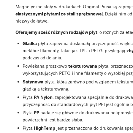
Magnetyczne stoły w drukarkach Original Prusa są zapro
elastycznymi płytami ze stali sprężynowej
. Dzięki nim o
niezwykle łatwe.
Oferujemy sześć różnych rodzajów płyt
, o różnych zalet
Gładka
płyta zapewnia doskonałą przyczepność większoś
niektóre filamenty, takie jak TPU i PETG, przylegają
zb
podczas odklejania.
Powlekana proszkowo
teksturowana
płyta, przeznacz
wykorzystujących PETG i inne filamenty o wysokiej prz
Satynowa
płyta, która zarówno pod względem tekstury,
gładką a teksturowaną.
Płyta
PA Nylon
, zaprojektowana specjalnie do drukowa
przyczepność do standardowych płyt PEI jest ogólnie b
Płyta
PP
nadaje się głównie do drukowania polipropyl
powierzchni jest bardzo słaba.
Płyta
HighTemp
jest przeznaczona do drukowania spe