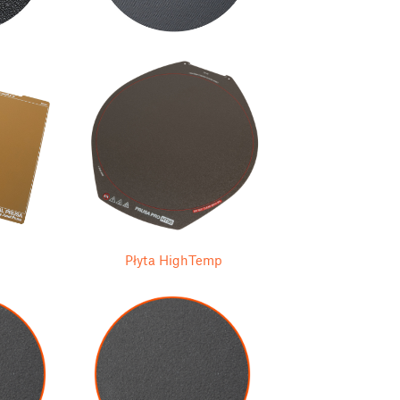
Płyta HighTemp