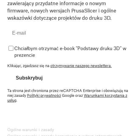
zawierający przydatne informacje o nowym
firmware, nowych wersjach PrusaSlicer i ogólne
wskazówki dotyczące projektów do druku 3D.
Chciałbym otrzymać e-book "Podstawy druku 3D" w
prezencie
Klikając, zgadzasz się na
otrzymywanie naszego newslettera.
Subskrybuj
Ta strona jest chroniona przez reCAPTCHA Enterprise i obowiązują na
niej zasady
Polityki prywatności
Google oraz
Warunkami korzystania z
usług
.
Ogólne warunki i zasady
Ogólne warunki i zasady korzystania z witryn internetowych