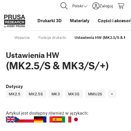
Polski
Zaloguj
Drukarki 3D
Materiały
Części i akcesor
Wsparcie
Funkcje drukarki
Ustawienia HW (MK2.5/S & MK
Ustawienia HW
(MK2.5/S & MK3/S/+)
Dotyczy
MK2.5
MK2.5S
MK3
MK3S
MMU2S
+
Artykuł
jest dostępny również w językach: