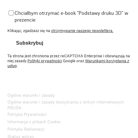
Chciałbym otrzymać e-book "Podstawy druku 3D" w
prezencie
Klikając, zgadzasz się na
otrzymywanie naszego newslettera.
Subskrybuj
Ta strona jest chroniona przez reCAPTCHA Enterprise i obowiązują na
niej zasady
Polityki prywatności
Google oraz
Warunkami korzystania z
usług
.
Ogólne warunki i zasady
Ogólne warunki i zasady korzystania z witryn internetowych
PRUSA
Polityka Prywatności
Informacja o plikach Cookie
Polityka Reklamacji
Status witryn