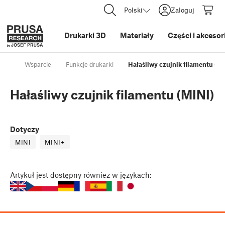
Polski
Zaloguj
Drukarki 3D
Materiały
Części i akcesor
Wsparcie
Funkcje drukarki
Hałaśliwy czujnik filamentu (MI
Hałaśliwy czujnik filamentu (MINI)
Dotyczy
MINI
MINI+
Artykuł
jest dostępny również w językach: