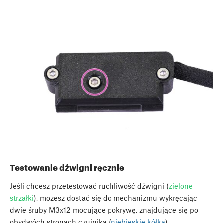
Testowanie dźwigni ręcznie
Jeśli chcesz przetestować ruchliwość dźwigni (
zielone
strzałki
), możesz dostać się do mechanizmu wykręcając
dwie śruby M3x12 mocujące pokrywę, znajdujące się po
obydwóch stronach czujnika (
niebieskie kółka
).