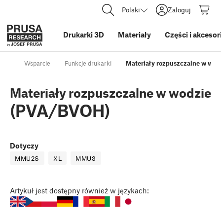
Polski
Zaloguj
Drukarki 3D
Materiały
Części i akcesor
Wsparcie
Funkcje drukarki
Materiały rozpuszczalne w wo
Materiały rozpuszczalne w wodzie
(PVA/BVOH)
Dotyczy
MMU2S
XL
MMU3
Artykuł
jest dostępny również w językach: