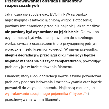
Przechowywanie i obsługa filamentów
rozpuszczalnych
Jak można się spodziewać, BVOH i PVA są bardzo
higroskopijne (z łatwością chłoną wilgoć z otoczenia) i
powinny być chronione przed nią najlepiej, jak to możliwe -
nie powinny być wystawione na jej działanie.
Od razu po
użyciu muszą być włożone z powrotem do szczelnego
worka, zawsze z osuszaczem (np. z przynajmniej jednym
woreczkiem żelu krzemionkowego). W innym przypadku,
ulegnie degradacji w przeciągu kilku miesięcy i będzie
mięknąć w znacznie niższych temperaturach,
powodując
problemy już w fazie ładowania filamentu.
Filament, który uległ degradacji będzie szybko powodował
problemy podczas ładowania i rozładowywania oraz będzie
prowadził do zatykania hotendu. Najlepszą metodą jest
wydrukowanie specjalnego pojemnika ("dryboxa")
i
przechowywanie w nim filamentu.