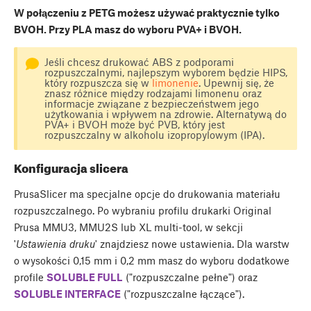
W połączeniu z PETG możesz używać praktycznie tylko
BVOH. Przy PLA masz do wyboru PVA+ i BVOH.
Jeśli chcesz drukować ABS z podporami
rozpuszczalnymi, najlepszym wyborem będzie HIPS,
który rozpuszcza się w
limonenie
. Upewnij się, że
znasz różnice między rodzajami limonenu oraz
informacje związane z bezpieczeństwem jego
użytkowania i wpływem na zdrowie. Alternatywą do
PVA+ i BVOH może być PVB, który jest
rozpuszczalny w alkoholu izopropylowym (IPA).
Konfiguracja slicera
PrusaSlicer ma specjalne opcje do drukowania materiału
rozpuszczalnego. Po wybraniu profilu drukarki Original
Prusa MMU3, MMU2S lub XL multi-tool, w sekcji
'
Ustawienia druku
' znajdziesz nowe ustawienia. Dla warstw
o wysokości 0,15 mm i 0,2 mm masz do wyboru dodatkowe
profile
SOLUBLE FULL
("rozpuszczalne pełne") oraz
SOLUBLE INTERFACE
("rozpuszczalne łączące").