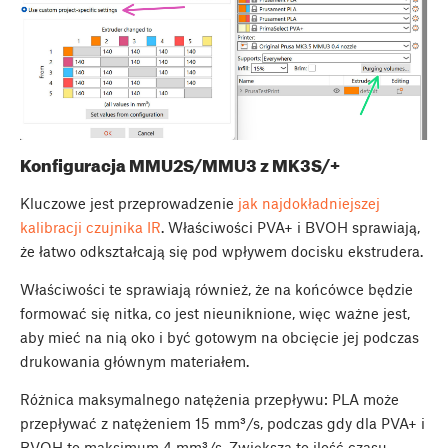
Konfiguracja MMU2S/MMU3 z MK3S/+
Kluczowe jest przeprowadzenie
jak najdokładniejszej
kalibracji czujnika IR
. Właściwości PVA+ i BVOH sprawiają,
że łatwo odkształcają się pod wpływem docisku ekstrudera.
Właściwości te sprawiają również, że na końcówce będzie
formować się nitka, co jest nieuniknione, więc ważne jest,
aby mieć na nią oko i być gotowym na obcięcie jej podczas
drukowania głównym materiałem.
Różnica maksymalnego natężenia przepływu: PLA może
przepływać z natężeniem 15 mm³/s, podczas gdy dla PVA+ i
BVOH to maksimum 4 mm³/s. Zwiększa to ilość czasu