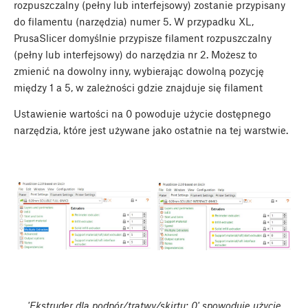
rozpuszczalny (pełny lub interfejsowy) zostanie przypisany
do filamentu (narzędzia) numer 5. W przypadku XL,
PrusaSlicer domyślnie przypisze filament rozpuszczalny
(pełny lub interfejsowy) do narzędzia nr 2. Możesz to
zmienić na dowolny inny, wybierając dowolną pozycję
między 1 a 5, w zależności gdzie znajduje się filament
Ustawienie wartości na 0 powoduje użycie dostępnego
narzędzia, które jest używane jako ostatnie na tej warstwie.
'Ekstruder dla podpór/tratwy/skirtu: 0' spowoduje użycie