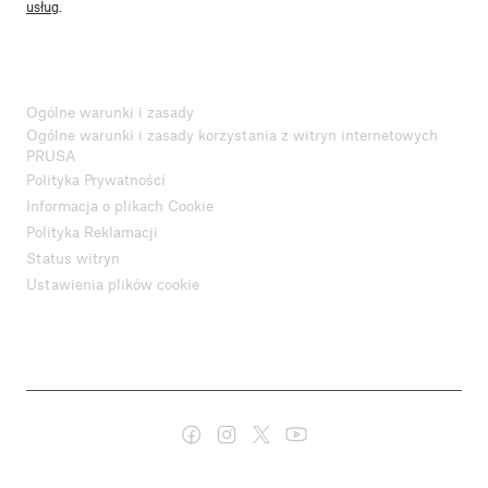
usług
.
Ogólne warunki i zasady
Ogólne warunki i zasady korzystania z witryn internetowych
PRUSA
Polityka Prywatności
Informacja o plikach Cookie
Polityka Reklamacji
Status witryn
Ustawienia plików cookie