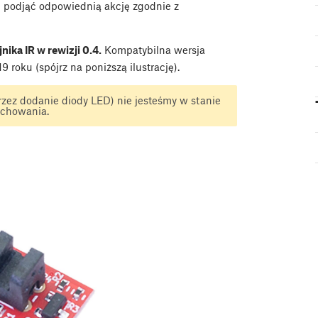
i podjąć odpowiednią akcję zgodnie z
nika IR w rewizji 0.4.
Kompatybilna wersja
roku (spójrz na poniższą ilustrację).
rzez dodanie diody LED) nie jesteśmy w stanie
achowania.