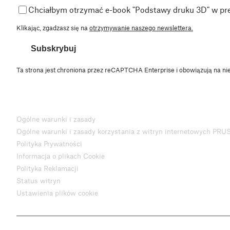
Chciałbym otrzymać e-book "Podstawy druku 3D" w pr
Klikając, zgadzasz się na
otrzymywanie naszego newslettera.
Subskrybuj
Ta strona jest chroniona przez reCAPTCHA Enterprise i obowiązują na ni
Ogólne warunki i zasady
Ogólne warunki i zasady korzystania z witryn internetowych PRU
Polityka Prywatności
Informacja o plikach Cookie
Polityka Reklamacji
Status witryn
Ustawienia plików cookie