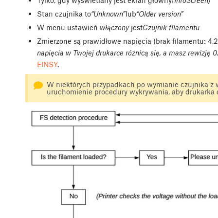
Stan czujnika to
“Unknown”
lub
“Older version”
W menu ustawień
włączony
jest
Czujnik filamentu
Zmierzone są prawidłowe napięcia (brak filamentu: 4,2-
napięcia w Twojej drukarce różnicą się, a masz rewizję 
EINSY
.
W niektórych przypadkach po wymianie czujnika z we
uruchomienie procedury wykrywania, aby drukarka d