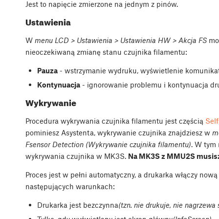
Jest to napięcie zmierzone na jednym z pinów.
Ustawienia
W
menu LCD > Ustawienia > Ustawienia HW > Akcja FS
moż
nieoczekiwaną zmianę stanu czujnika filamentu:
Pauza
- wstrzymanie wydruku, wyświetlenie komunikat
Kontynuacja
- ignorowanie problemu i kontynuacja dr
Wykrywanie
Procedura wykrywania czujnika filamentu jest częścią
Self
pominiesz Asystenta, wykrywanie czujnika znajdziesz w
m
Fsensor Detection (Wykrywanie czujnika filamentu)
. W tym
wykrywania czujnika w MK3S.
Na MK3S z MMU2S musisz 
Proces jest w pełni automatyczny, a drukarka włączy nową 
następujących warunkach:
Drukarka jest bezczynna
(tzn. nie drukuje, nie nagrzewa 
Tylko, gdy wyświetlany jest ekran główny
(InfoScreen)