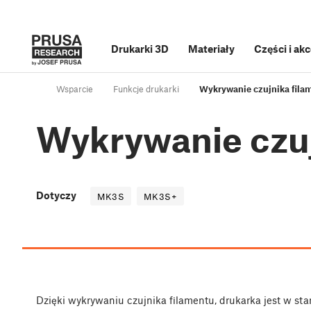
Drukarki 3D
Materiały
Części i ak
Wsparcie
Funkcje drukarki
Wykrywanie czujnika fila
Wykrywanie czuj
Dotyczy
MK3S
MK3S+
Dzięki wykrywaniu czujnika filamentu, drukarka jest w sta