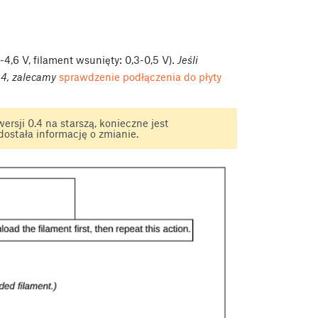
4,6 V, filament wsunięty: 0,3-0,5 V)
. Jeśli
0.4, zalecamy
sprawdzenie podłączenia do płyty
rsji 0.4 na starszą, konieczne jest
ostała informację o zmianie.