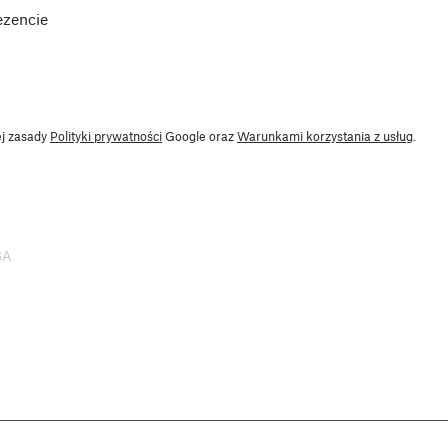
ezencie
ej zasady
Polityki prywatności
Google oraz
Warunkami korzystania z usług
.
SA