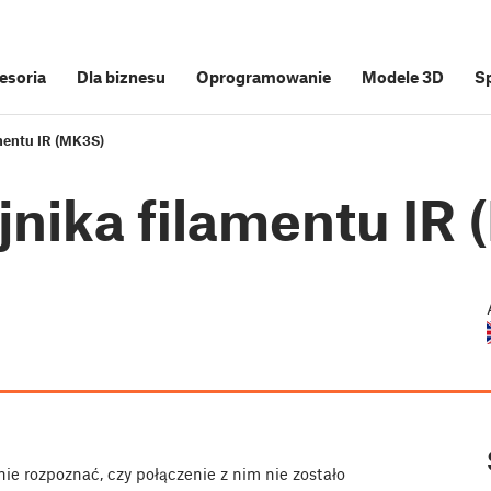
cesoria
Dla biznesu
Oprogramowanie
Modele 3D
S
mentu IR (MK3S)
nika filamentu IR
nie rozpoznać, czy połączenie z nim nie zostało