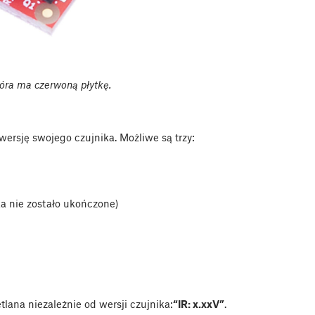
tóra ma czerwoną płytkę.
ersję swojego czujnika. Możliwe są trzy:
a nie zostało ukończone)
lana niezależnie od wersji czujnika:
“IR: x.xxV”
.