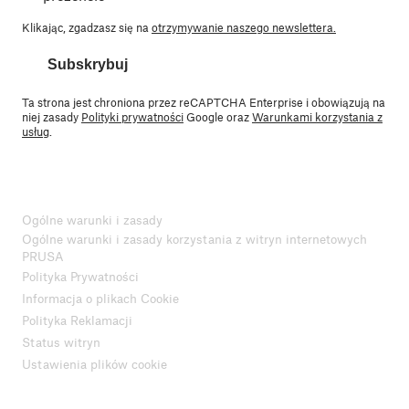
Klikając, zgadzasz się na
otrzymywanie naszego newslettera.
Subskrybuj
Ta strona jest chroniona przez reCAPTCHA Enterprise i obowiązują na
niej zasady
Polityki prywatności
Google oraz
Warunkami korzystania z
usług
.
Ogólne warunki i zasady
Ogólne warunki i zasady korzystania z witryn internetowych
PRUSA
Polityka Prywatności
Informacja o plikach Cookie
Polityka Reklamacji
Status witryn
Ustawienia plików cookie