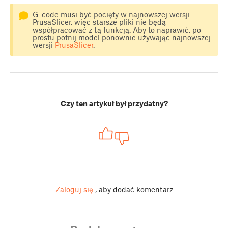
G-code musi być pocięty w najnowszej wersji
PrusaSlicer, więc starsze pliki nie będą
współpracować z tą funkcją. Aby to naprawić, po
prostu potnij model ponownie używając najnowszej
wersji
PrusaSlicer
.
Czy ten artykuł był przydatny?
Zaloguj się
, aby dodać komentarz