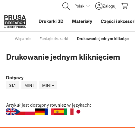
Polski
Zaloguj
Drukarki 3D
Materiały
Części i akcesor
Wsparcie
Funkcje drukarki
Drukowanie jednym kliknięcie
Drukowanie jednym kliknięciem
Dotyczy
SL1
MINI
MINI+
Artykuł
jest dostępny również w językach: