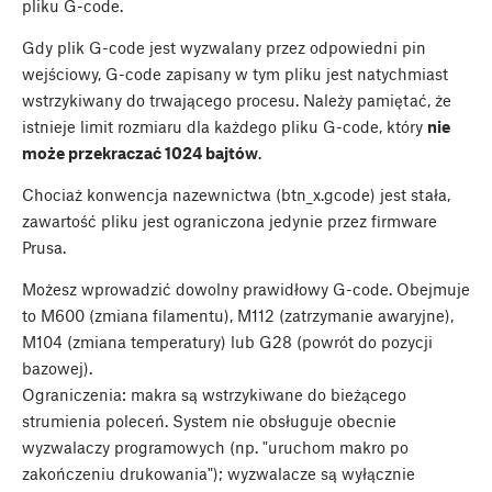
pliku G-code.
Gdy plik G-code jest wyzwalany przez odpowiedni pin
wejściowy, G-code zapisany w tym pliku jest natychmiast
wstrzykiwany do trwającego procesu. Należy pamiętać, że
istnieje limit rozmiaru dla każdego pliku G-code, który
nie
może przekraczać 1024 bajtów
.
Chociaż konwencja nazewnictwa (btn_x.gcode) jest stała,
zawartość pliku jest ograniczona jedynie przez firmware
Prusa.
Możesz wprowadzić dowolny prawidłowy G-code. Obejmuje
to M600 (zmiana filamentu), M112 (zatrzymanie awaryjne),
M104 (zmiana temperatury) lub G28 (powrót do pozycji
bazowej).
Ograniczenia: makra są wstrzykiwane do bieżącego
strumienia poleceń. System nie obsługuje obecnie
wyzwalaczy programowych (np. "uruchom makro po
zakończeniu drukowania"); wyzwalacze są wyłącznie