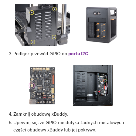
Podłącz przewód GPIO do
portu I2C
.
Zamknij obudowę xBuddy.
Upewnij się, że GPIO nie dotyka żadnych metalowych
części obudowy xBuddy lub jej pokrywy.