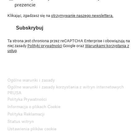
prezencie
Klikając, zgadzasz się na
otrzymywanie naszego newslettera.
Subskrybuj
Ta strona jest chroniona przez reCAPTCHA Enterprise i obowiązują na
niej zasady
Polityki prywatności
Google oraz
Warunkami korzystania z
usług
.
Ogólne warunki i zasady
Ogólne warunki i zasady korzystania z witryn internetowych
PRUSA
Polityka Prywatności
Informacja o plikach Cookie
Polityka Reklamacji
Status witryn
Ustawienia plików cookie