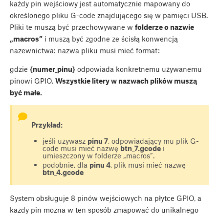
każdy pin wejściowy jest automatycznie mapowany do
określonego pliku G-code znajdującego się w pamięci USB.
Pliki te muszą być przechowywane w
folderze o nazwie
„macros”
i muszą być zgodne ze ścisłą konwencją
nazewnictwa: nazwa pliku musi mieć format:
gdzie
{numer_pinu}
odpowiada konkretnemu używanemu
pinowi GPIO.
Wszystkie litery w nazwach plików muszą
być małe.
Przykład:
jeśli używasz
pinu 7
, odpowiadający mu plik G-
code musi mieć nazwę
btn_7.gcode
i
umieszczony w folderze „macros”.
podobnie, dla
pinu 4
, plik musi mieć nazwę
btn_4.gcode
System obsługuje 8 pinów wejściowych na płytce GPIO, a
każdy pin można w ten sposób zmapować do unikalnego