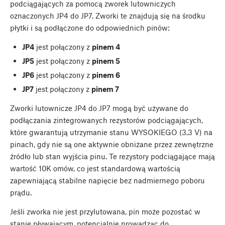
podciągających za pomocą zworek lutowniczych
oznaczonych JP4 do JP7. Zworki te znajdują się na środku
płytki i są podłączone do odpowiednich pinów:
JP4
jest połączony z
pinem 4
JP5
jest połączony z
pinem 5
JP6
jest połączony z
pinem 6
JP7
jest połączony z
pinem 7
Zworki lutownicze JP4 do JP7 mogą być używane do
podłączania zintegrowanych rezystorów podciągających,
które gwarantują utrzymanie stanu WYSOKIEGO (3,3 V) na
pinach, gdy nie są one aktywnie obniżane przez zewnętrzne
źródło lub stan wyjścia pinu. Te rezystory podciągające mają
wartość 10K omów, co jest standardową wartością
zapewniającą stabilne napięcie bez nadmiernego poboru
prądu.
Jeśli zworka nie jest przylutowana, pin może pozostać w
stanie pływającym, potencjalnie prowadząc do