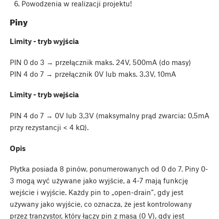
Powodzenia w realizacji projektu!
Piny
Limity - tryb wyjścia
PIN 0 do 3 → przełącznik maks. 24V, 500mA (do masy)
PIN 4 do 7 → przełącznik 0V lub maks. 3.3V, 10mA
Limity - tryb wejścia
PIN 4 do 7 → 0V lub 3,3V (maksymalny prąd zwarcia: 0,5mA
przy rezystancji < 4 kΩ).
Opis
Płytka posiada 8 pinów, ponumerowanych od 0 do 7. Piny 0-
3 mogą wyć używane jako wyjście, a 4-7 mają funkcję
wejście i wyjście. Każdy pin to „open-drain”, gdy jest
używany jako wyjście, co oznacza, że jest kontrolowany
przez tranzystor, który łączy pin z masą (0 V), gdy jest