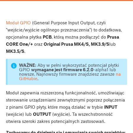
Moduł GPIO
(General Purpose Input Output, czyli
"wejście/wyjście ogólnego przeznaczenia") to dodatkowa,
opcjonalna płytka
PCB
, którą można podłączyć do
Prusa
CORE One/+
oraz
Original Prusa MK4/S, MK3.9/S
lub
MK3.5/S
.
WAŻNE:
Aby w pełni wykorzystać potencjał płytki
GPIO
wymagane jest firmware 6.2.0
-alpha1 lub
nowsze. Najnowszy firmware znajdziesz zawsze
na
GitHubie
.
Moduł zapewnia rozszerzoną funkcjonalność, umożliwiając
sterowanie urządzeniami zewnętrznymi poprzez połączenia
z pinami GPIO płyty, które mogą działać w trybie
INPUT
(wejście) lub
OUTPUT
(wyjście). Ta wszechstronność
otwiera szeroki zakres potencjalnych zastosowań.
Zachęcamy do dzielenia się i omawiania swoich projektów