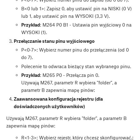
B<0 lub 1>: Zapisz 0, aby ustawić pin na NISKI (0 V)
lub 1, aby ustawić pin na WYSOKI (3,3 V).
Przykład
: M264 P0 B1 - Ustawia pin wyjściowy 0 na
WYSOKI (1).
Przełączanie stanu pinu wyjściowego
P<0-7>: Wybierz numer pinu do przełączenia (od 0
do 7).
Polecenie to odwraca bieżący stan wybranego pinu.
Przykład
: M265 P0 - Przełącza pin 0.
Używają M267, parametr R wybiera "folder", a
parametr B zapewnia mapę pinów:
Zaawansowana konfiguracja rejestru (dla
doświadczonych użytkowników)
Używają M267, parametr R wybiera "folder", a parametr B
zapewnia mapę pinów:
R<1-3>: Wybierz rejestr, który chcesz skonfigurować.: