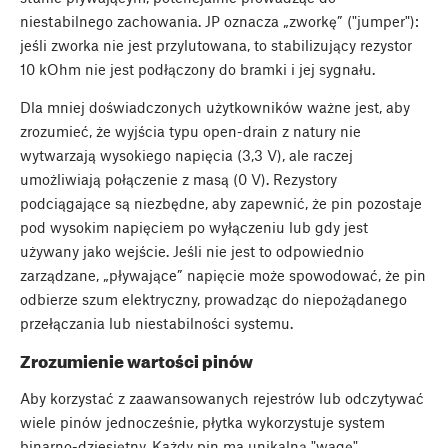
niestabilnego zachowania. JP oznacza „zworkę” ("jumper"):
jeśli zworka nie jest przylutowana, to stabilizujący rezystor
10 kOhm nie jest podłączony do bramki i jej sygnału.
Dla mniej doświadczonych użytkowników ważne jest, aby
zrozumieć, że wyjścia typu open-drain z natury nie
wytwarzają wysokiego napięcia (3,3 V), ale raczej
umożliwiają połączenie z masą (0 V). Rezystory
podciągające są niezbędne, aby zapewnić, że pin pozostaje
pod wysokim napięciem po wyłączeniu lub gdy jest
używany jako wejście. Jeśli nie jest to odpowiednio
zarządzane, „pływające” napięcie może spowodować, że pin
odbierze szum elektryczny, prowadząc do niepożądanego
przełączania lub niestabilności systemu.
Zrozumienie wartości pinów
Aby korzystać z zaawansowanych rejestrów lub odczytywać
wiele pinów jednocześnie, płytka wykorzystuje system
binarno-dziesiętny. Każdy pin ma unikalną "wagę"