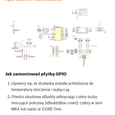
Jak zamontować płytkę GPIO
Upewnij się, że drukarka została schłodzona do
temperatury otoczenia i wyłącz ją.
Otwórz obudowę xBuddy odkręcając cztery śruby
mocujące pokrywę [xBuddyBox-cover]: cztery w serii
MK4 lub sześć w CORE One.