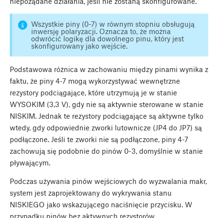
niepożądane działania, jeśli nie zostaną skonfigurowane.
Wszystkie piny (0-7) w równym stopniu obsługują
inwersję polaryzacji. Oznacza to, że można
odwrócić logikę dla dowolnego pinu, który jest
skonfigurowany jako wejście.
Podstawowa różnica w zachowaniu między pinami wynika z
faktu, że piny 4-7 mogą wykorzystywać wewnętrzne
rezystory podciągające, które utrzymują je w stanie
WYSOKIM (3,3 V), gdy nie są aktywnie sterowane w stanie
NISKIM. Jednak te rezystory podciągające są aktywne tylko
wtedy, gdy odpowiednie zworki lutownicze (JP4 do JP7) są
podłączone. Jeśli te zworki nie są podłączone, piny 4-7
zachowują się podobnie do pinów 0-3, domyślnie w stanie
pływającym.
Podczas używania pinów wejściowych do wyzwalania makr,
system jest zaprojektowany do wykrywania stanu
NISKIEGO jako wskazującego naciśnięcie przycisku. W
przypadku pinów bez aktywnych rezystorów