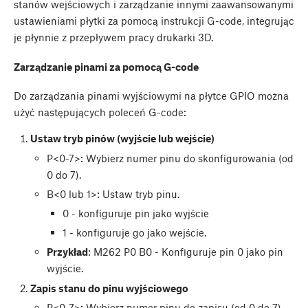
stanów wejściowych i zarządzanie innymi zaawansowanymi
ustawieniami płytki za pomocą instrukcji G-code, integrując
je płynnie z przepływem pracy drukarki 3D.
Zarządzanie pinami za pomocą G-code
Do zarządzania pinami wyjściowymi na płytce GPIO można
użyć następujących poleceń G-code:
Ustaw tryb pinów (wyjście lub wejście)
P<0-7>: Wybierz numer pinu do skonfigurowania (od
0 do 7).
B<0 lub 1>: Ustaw tryb pinu.
0 - konfiguruje pin jako wyjście
1 - konfiguruje go jako wejście.
Przykład
: M262 P0 B0 - Konfiguruje pin 0 jako pin
wyjście.
Zapis stanu do pinu wyjściowego
P<0-7>: Wybierz numer pinu do zapisu (od 0 do 7).