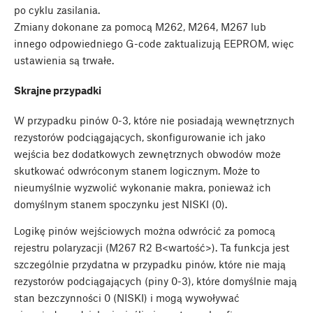
po cyklu zasilania.
Zmiany dokonane za pomocą M262, M264, M267 lub
innego odpowiedniego G-code zaktualizują EEPROM, więc
ustawienia są trwałe.
Skrajne przypadki
W przypadku pinów 0-3, które nie posiadają wewnętrznych
rezystorów podciągających, skonfigurowanie ich jako
wejścia bez dodatkowych zewnętrznych obwodów może
skutkować odwróconym stanem logicznym. Może to
nieumyślnie wyzwolić wykonanie makra, ponieważ ich
domyślnym stanem spoczynku jest NISKI (0).
Logikę pinów wejściowych można odwrócić za pomocą
rejestru polaryzacji (M267 R2 B<wartość>). Ta funkcja jest
szczególnie przydatna w przypadku pinów, które nie mają
rezystorów podciągających (piny 0-3), które domyślnie mają
stan bezczynności 0 (NISKI) i mogą wywoływać