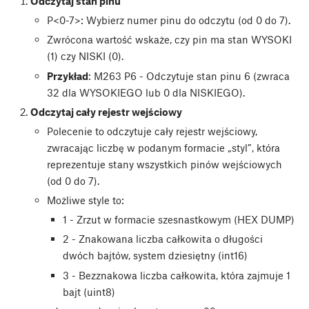
Odczytaj stan pinu
P<0-7>: Wybierz numer pinu do odczytu (od 0 do 7).
Zwrócona wartość wskaże, czy pin ma stan WYSOKI
(1) czy NISKI (0).
Przykład
: M263 P6 - Odczytuje stan pinu 6 (zwraca
32 dla WYSOKIEGO lub 0 dla NISKIEGO).
Odczytaj cały rejestr wejściowy
Polecenie to odczytuje cały rejestr wejściowy,
zwracając liczbę w podanym formacie „styl”, która
reprezentuje stany wszystkich pinów wejściowych
(od 0 do 7).
Możliwe style to:
1 - Zrzut w formacie szesnastkowym (HEX DUMP)
2 - Znakowana liczba całkowita o długości
dwóch bajtów, system dziesiętny (int16)
3 - Bezznakowa liczba całkowita, która zajmuje 1
bajt (uint8)