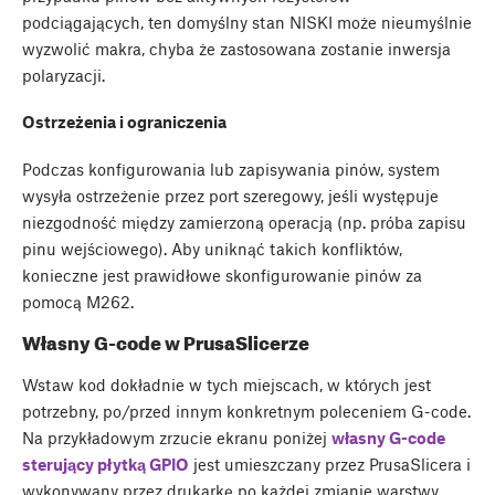
podciągających, ten domyślny stan NISKI może nieumyślnie
wyzwolić makra, chyba że zastosowana zostanie inwersja
polaryzacji.
Ostrzeżenia i ograniczenia
Podczas konfigurowania lub zapisywania pinów, system
wysyła ostrzeżenie przez port szeregowy, jeśli występuje
niezgodność między zamierzoną operacją (np. próba zapisu
pinu wejściowego). Aby uniknąć takich konfliktów,
konieczne jest prawidłowe skonfigurowanie pinów za
pomocą M262.
Własny G-code w PrusaSlicerze
Wstaw kod dokładnie w tych miejscach, w których jest
potrzebny, po/przed innym konkretnym poleceniem G-code.
Na przykładowym zrzucie ekranu poniżej
własny G-code
sterujący płytką GPIO
jest umieszczany przez PrusaSlicera i
wykonywany przez drukarkę po każdej zmianie warstwy.