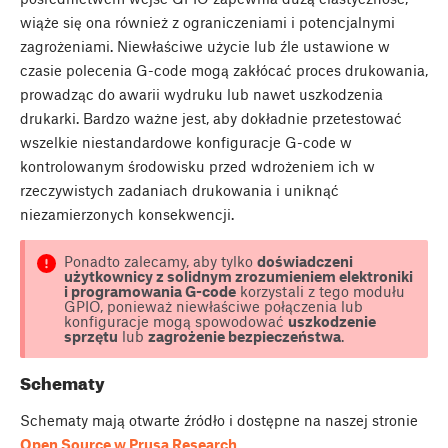
wiąże się ona również z ograniczeniami i potencjalnymi
zagrożeniami. Niewłaściwe użycie lub źle ustawione w
czasie polecenia G-code mogą zakłócać proces drukowania,
prowadząc do awarii wydruku lub nawet uszkodzenia
drukarki. Bardzo ważne jest, aby dokładnie przetestować
wszelkie niestandardowe konfiguracje G-code w
kontrolowanym środowisku przed wdrożeniem ich w
rzeczywistych zadaniach drukowania i uniknąć
niezamierzonych konsekwencji.
Ponadto zalecamy, aby tylko
doświadczeni
użytkownicy z solidnym zrozumieniem elektroniki
i programowania G-code
korzystali z tego modułu
GPIO, ponieważ niewłaściwe połączenia lub
konfiguracje mogą spowodować
uszkodzenie
sprzętu
lub
zagrożenie bezpieczeństwa
.
Schematy
Schematy mają otwarte źródło i dostępne na naszej stronie
Open Source w Prusa Research
.