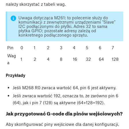
należy skorzystać z tabeli wag.
Uwaga dotycząca M261: to polecenie służy do
komunikacji z zewnętrznymi urządzeniami "Slave"
I2C podłączonymi do płytki. Adres 32 to sama
płytka GPIO; pozostałe adresy zależą od
konkretnego podłączonego sprzętu.
Pin
0
1
2
3
4
5
6
7
Wag
1
2
4
8
16
32
64
128
a
Przykłady
Jeśli M268 R0 zwraca wartość 64, pin 6 jest aktywny.
Jeśli zwraca wartość 192, oznacza to, że zarówno pin 6
(64), jak i pin 7 (128) są aktywne (64+128=192).
Jak przygotować G-code dla pinów wejściowych?
Aby skonfigurować piny wejściowe dla danej konfiguracji,