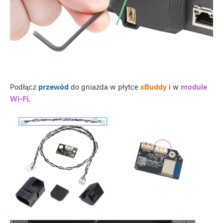
Podłącz
przewód
do gniazda w płytce
xBuddy
i w
module
Wi-Fi
.