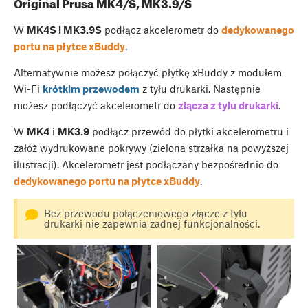
Original Prusa MK4/S, MK3.9/S
W
MK4S i MK3.9S
podłącz akcelerometr do
dedykowanego
portu na płytce xBuddy
.
Alternatywnie możesz połączyć płytkę xBuddy z modułem
Wi-Fi
krótkim przewodem
z tyłu drukarki. Następnie
możesz podłączyć akcelerometr do
złącza z tyłu drukarki
.
W
MK4
i
MK3.9
podłącz przewód do płytki akcelerometru i
załóż wydrukowane pokrywy (zielona strzałka na powyższej
ilustracji). Akcelerometr jest podłączany bezpośrednio do
dedykowanego portu na płytce xBuddy
.
Bez przewodu połączeniowego złącze z tyłu
drukarki nie zapewnia żadnej funkcjonalności.