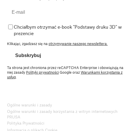
Chciałbym otrzymać e-book "Podstawy druku 3D" w
prezencie
Klikając, zgadzasz się na
otrzymywanie naszego newslettera.
Subskrybuj
Ta strona jest chroniona przez reCAPTCHA Enterprise i obowiązują na
niej zasady
Polityki prywatności
Google oraz
Warunkami korzystania z
usług
.
Ogólne warunki i zasady
Ogólne warunki i zasady korzystania z witryn internetowych
PRUSA
Polityka Prywatności
Informacja o plikach Cookie