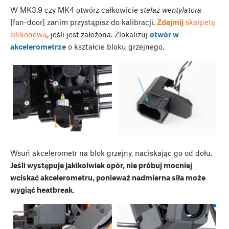
W MK3.9 czy MK4 otwórz całkowicie
stelaż wentylatora
[fan-door] zanim przystąpisz do kalibracji.
Zdejmij
skarpetę
silikonową
, jeśli jest założona. Zlokalizuj
otwór w
akcelerometrze
o kształcie bloku grzejnego.
Wsuń akcelerometr na blok grzejny, naciskając go od dołu.
Jeśli występuje jakikolwiek opór, nie próbuj mocniej
wciskać akcelerometru, ponieważ nadmierna siła może
wygiąć heatbreak
.