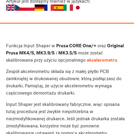
Artykuł
jest dostępny również w językach:
Funkcja Input Shaper w
Prusa CORE One/+
oraz
Original
Prusa
MK4/S, MK3.9/S
i
MK3.5/S
może zostać
skalibrowana przy użyciu opcjonalnego
akcelerometru
.
Zespół akcelerometru składa się z małej płytki PCB
zamkniętej w drukowanej obudowie, którą podłączasz do
drukarki. Pamiętaj, że użycie akcelerometru wymaga
częściowego demontażu drukarki.
Input Shaper jest skalibrowany fabrycznie, więc opisana
tutaj procedura jest zwykle niepotrzebna w
niezmodyfikowanej drukarce. Jeśli jednak drukarka została
zmodyfikowana, korzystne może być ponowne
skalibrowanie ustawień za pomocą akcelerometru.