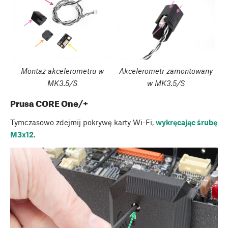
Montaż akcelerometru w
Akcelerometr zamontowany
MK3.5/S
w MK3.5/S
Prusa CORE One/+
Tymczasowo zdejmij pokrywę karty Wi-Fi,
wykręcając śrubę
M3x12
.