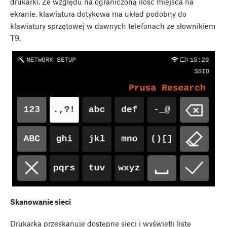
drukarki. Ze względu na ograniczoną ilość miejsca na
ekranie, klawiatura dotykowa ma układ podobny do
klawiatury sprzętowej w dawnych telefonach ze słownikiem
T9.
Skanowanie sieci
Drukarka przeskanuje dostępne sieci i wyświetli listę