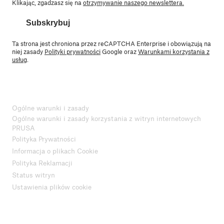
Klikając, zgadzasz się na
otrzymywanie naszego newslettera.
Subskrybuj
Ta strona jest chroniona przez reCAPTCHA Enterprise i obowiązują na
niej zasady
Polityki prywatności
Google oraz
Warunkami korzystania z
usług
.
Ogólne warunki i zasady
Ogólne warunki i zasady korzystania z witryn internetowych
PRUSA
Polityka Prywatności
Informacja o plikach Cookie
Polityka Reklamacji
Status witryn
Ustawienia plików cookie