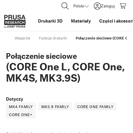
Polski
Zaloguj
Drukarki 3D
Materiały
Części i akcesor
Wsparcie
Funkcje drukarki
Połączenie sieciowe (CORE On
Połączenie sieciowe
(CORE One L, CORE One,
MK4S, MK3.9S)
Dotyczy
MK4 FAMILY
MK3.9 FAMILY
CORE ONE FAMILY
CORE ONE+