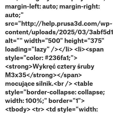
margin-left: auto; margin-right:
auto;"
src="http://help.prusa3d.com/wp-
content/uploads/2025/03/3abf5d
alt="" width="500" height="375"
loading="lazy" /></li> <li><span
style="color: #236fa1;">
<strong>Wykręć cztery śruby
M3x35</strong></span>
mocujące silnik.<br /> <table
style="border-collapse: collapse;
width: 100%;" border="1">
<tbody> <tr> <td style="width: