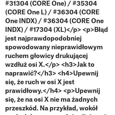
#31304 (CORE One) / #35304
(CORE One L) / #36304 (CORE
One INDX) / #36304 (CORE One
INDX) / #17304 (XL)</p> <p>Błąd
jest najprawdopodobniej
spowodowany nieprawidłowym
ruchem głowicy drukującej
wzdłuż osi X.</p> <h3>Jak to
naprawić?</h3> <h4>Upewnij
się, że ruch w osi X jest
prawidłowy.</h4> <p>Upewnij
się, że na osi X nie ma żadnych
przeszkód. Na przykład, wokół