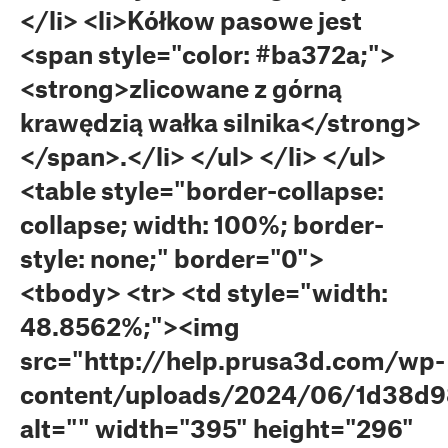
</li> <li>Kółkow pasowe jest
<span style="color: #ba372a;">
<strong>zlicowane z górną
krawędzią wałka silnika</strong>
</span>.</li> </ul> </li> </ul>
<table style="border-collapse:
collapse; width: 100%; border-
style: none;" border="0">
<tbody> <tr> <td style="width:
48.8562%;"><img
src="http://help.prusa3d.com/wp-
content/uploads/2024/06/1d38d9
alt="" width="395" height="296"