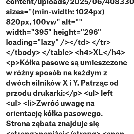
content/uploads/2025/06/40833
sizes="(min-width: 1024px)
820px, 100vw" alt=""
width="395" height="296"
loading="lazy" /></td> </tr>
</tbody> </table> <h4>XL</h4>
<p>Kółka pasowe są umieszczone
w różny sposób na każdym z
dwóch silników X i Y. Patrząc od
przodu drukarki:</p> <ul> left
<ul> <li>Zwróć uwagę na
orientację kółka pasowego.
Strona zębata znajduje się
<strong>poniżej</strong> <span