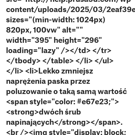
content/uploads/2025/03/2eaf39
sizes="(min-width: 1024px)
820px, 100vw" alt=""
width="395" height="296"
loading="lazy" /></td> </tr>
</tbody> </table> </li> </ul>
</li> <li>Lekko zmniejsz
naprężenia paska przez
poluzowanie o taką samą wartość
<span style="color: #e67e23;">
<strong>dwóch śrub
napinających</strong></span>.
<br /><img style="display: block;