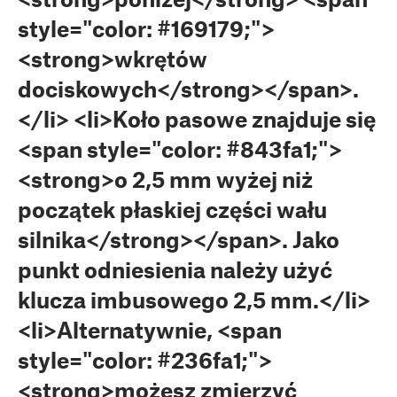
style="color: #169179;">
<strong>wkrętów
dociskowych</strong></span>.
</li> <li>Koło pasowe znajduje się
<span style="color: #843fa1;">
<strong>o 2,5 mm wyżej niż
początek płaskiej części wału
silnika</strong></span>. Jako
punkt odniesienia należy użyć
klucza imbusowego 2,5 mm.</li>
<li>Alternatywnie, <span
style="color: #236fa1;">
<strong>możesz zmierzyć