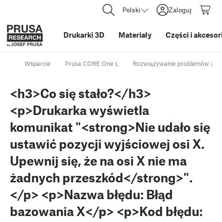
Polski
Zaloguj
Drukarki 3D
Materiały
Części i akcesor
Wsparcie
Prusa CORE One L
Rozwiązywanie problemów z dr
<h3>Co się stało?</h3>
<p>Drukarka wyświetla
komunikat "<strong>Nie udało się
ustawić pozycji wyjściowej osi X.
Upewnij się, że na osi X nie ma
żadnych przeszkód</strong>".
</p> <p>Nazwa błędu: Błąd
bazowania X</p> <p>Kod błędu: