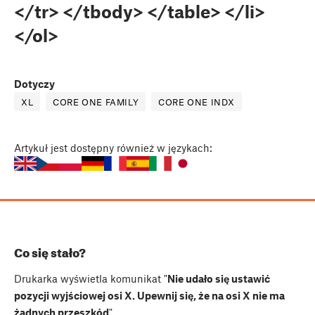
</tr> </tbody> </table> </li>
</ol>
Dotyczy
XL
CORE ONE FAMILY
CORE ONE INDX
Artykuł
jest dostępny również w językach:
Co się stało?
Drukarka wyświetla komunikat "
Nie udało się ustawić
pozycji wyjściowej osi X. Upewnij się, że na osi X nie ma
żadnych przeszkód
".