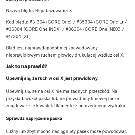
Nazwa błędu: Błąd bazowania X
Kod błędu: #31304 (CORE One) / #35304 (CORE One L) /
#36304 (CORE One INDX) / #36304 (CORE One INDX) /
#17304 (XL)
Błąd jest najprawdopodobniej spowodowany
nieprawidłowym ruchem głowicy drukującej wzdłuż osi X.
Jak to naprawić?
Upewnij się, że ruch w osi X jest prawidłowy.
Upewnij się, że na osi X nie ma żadnych przeszkód. Na
przykład, wokół paska lub na prowadnicy liniowej może
znajdować się kawałek filamentu z poprzedniego wydruku.
Sprawdź naprężenie paska
Luźny lub zbyt mocno naciągnięty pasek może powodować