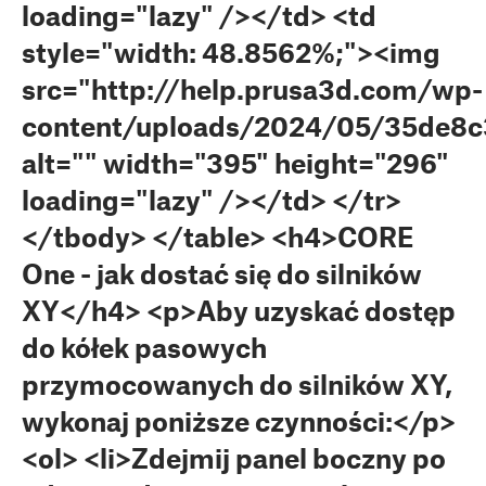
loading="lazy" /></td> <td
style="width: 48.8562%;"><img
src="http://help.prusa3d.com/wp-
content/uploads/2024/05/35de8c3
alt="" width="395" height="296"
loading="lazy" /></td> </tr>
</tbody> </table> <h4>CORE
One - jak dostać się do silników
XY</h4> <p>Aby uzyskać dostęp
do kółek pasowych
przymocowanych do silników XY,
wykonaj poniższe czynności:</p>
<ol> <li>Zdejmij panel boczny po