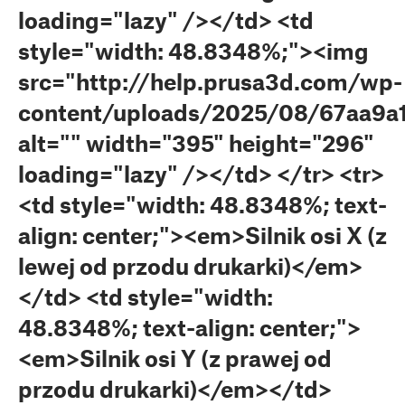
loading="lazy" /></td> <td
style="width: 48.8348%;"><img
src="http://help.prusa3d.com/wp-
content/uploads/2025/08/67aa9a
alt="" width="395" height="296"
loading="lazy" /></td> </tr> <tr>
<td style="width: 48.8348%; text-
align: center;"><em>Silnik osi X (z
lewej od przodu drukarki)</em>
</td> <td style="width:
48.8348%; text-align: center;">
<em>Silnik osi Y (z prawej od
przodu drukarki)</em></td>