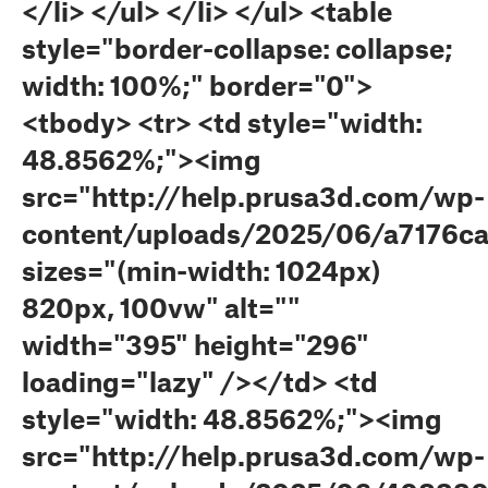
</li> </ul> </li> </ul> <table
style="border-collapse: collapse;
width: 100%;" border="0">
<tbody> <tr> <td style="width:
48.8562%;"><img
src="http://help.prusa3d.com/wp-
content/uploads/2025/06/a7176c
sizes="(min-width: 1024px)
820px, 100vw" alt=""
width="395" height="296"
loading="lazy" /></td> <td
style="width: 48.8562%;"><img
src="http://help.prusa3d.com/wp-