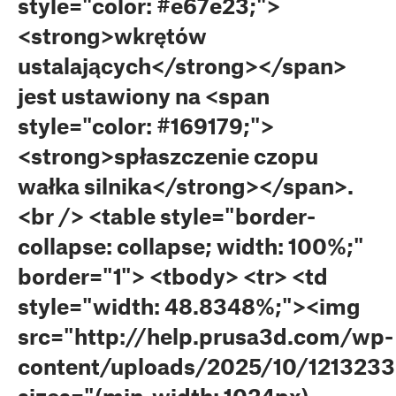
style="color: #e67e23;">
<strong>wkrętów
ustalających</strong></span>
jest ustawiony na <span
style="color: #169179;">
<strong>spłaszczenie czopu
wałka silnika</strong></span>.
<br /> <table style="border-
collapse: collapse; width: 100%;"
border="1"> <tbody> <tr> <td
style="width: 48.8348%;"><img
src="http://help.prusa3d.com/wp-
content/uploads/2025/10/121323