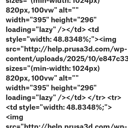
sizes="(min-width: 1024px)
820px, 100vw" alt=""
width="395" height="296"
loading="lazy" /></td> <td
style="width: 48.8348%;"><img
src="http://help.prusa3d.com/wp-
content/uploads/2025/10/e847c33
sizes="(min-width: 1024px)
820px, 100vw" alt=""
width="395" height="296"
loading="lazy" /></td> </tr> <tr>
<td style="width: 48.8348%;">
<img
src="http://help.prusa3d.com/wp-