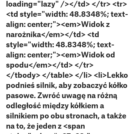
loading="lazy" /></td> </tr> <tr>
<td style="width: 48.8348%; text-
align: center;"><em>Widok z
narożnika</em></td> <td
style="width: 48.8348%; text-
align: center;"><em>Widok od
spodu</em></td> </tr>
</tbody> </table> </li> <li>Lekko
podnieś silnik, aby zobaczyć kółko
pasowe. Zwróć uwagę na różną
odległość między kółkiem a
silnikiem po obu stronach, a także
na to, że jeden z <span