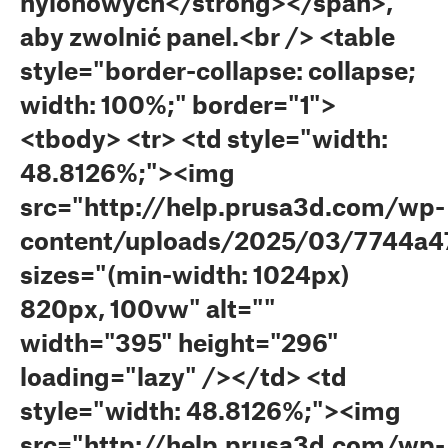
nylonowych</strong></span>,
aby zwolnić panel.<br /> <table
style="border-collapse: collapse;
width: 100%;" border="1">
<tbody> <tr> <td style="width:
48.8126%;"><img
src="http://help.prusa3d.com/wp-
content/uploads/2025/03/7744a47
sizes="(min-width: 1024px)
820px, 100vw" alt=""
width="395" height="296"
loading="lazy" /></td> <td
style="width: 48.8126%;"><img
src="http://help.prusa3d.com/wp-