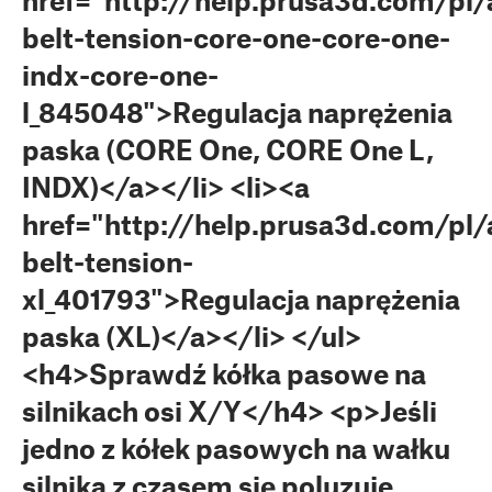
href="http://help.prusa3d.com/pl/a
belt-tension-core-one-core-one-
indx-core-one-
l_845048">Regulacja naprężenia
paska (CORE One, CORE One L,
INDX)</a></li> <li><a
href="http://help.prusa3d.com/pl/a
belt-tension-
xl_401793">Regulacja naprężenia
paska (XL)</a></li> </ul>
<h4>Sprawdź kółka pasowe na
silnikach osi X/Y</h4> <p>Jeśli
jedno z kółek pasowych na wałku
silnika z czasem się poluzuje,