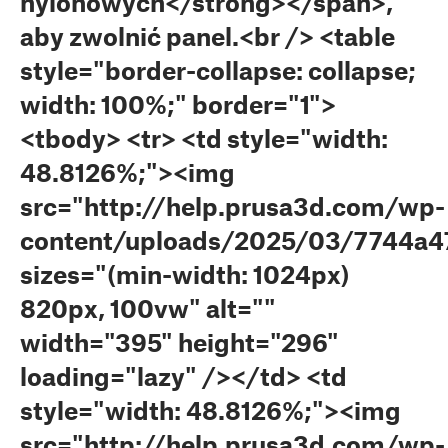
nylonowych</strong></span>,
aby zwolnić panel.<br /> <table
style="border-collapse: collapse;
width: 100%;" border="1">
<tbody> <tr> <td style="width:
48.8126%;"><img
src="http://help.prusa3d.com/wp-
content/uploads/2025/03/7744a47
sizes="(min-width: 1024px)
820px, 100vw" alt=""
width="395" height="296"
loading="lazy" /></td> <td
style="width: 48.8126%;"><img
src="http://help.prusa3d.com/wp-