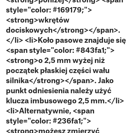
style="color: #169179;">
<strong>wkrętów
dociskowych</strong></span>.
</li> <li>Koło pasowe znajduje się
<span style="color: #843fa1;">
<strong>o 2,5 mm wyżej niż
początek płaskiej części wału
silnika</strong></span>. Jako
punkt odniesienia należy użyć
klucza imbusowego 2,5 mm.</li>
<li>Alternatywnie, <span
style="color: #236fa1;">
<strong>możesz zmierzyć