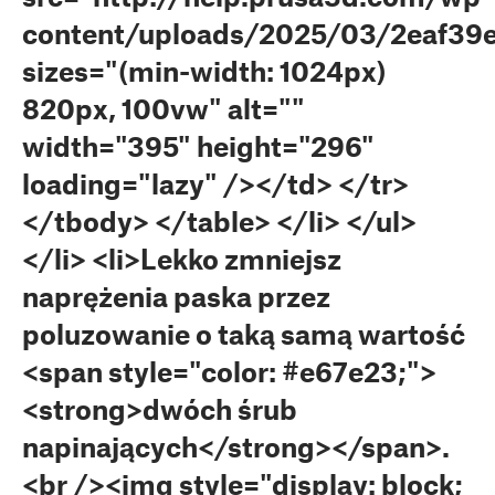
content/uploads/2025/03/2eaf39
sizes="(min-width: 1024px)
820px, 100vw" alt=""
width="395" height="296"
loading="lazy" /></td> </tr>
</tbody> </table> </li> </ul>
</li> <li>Lekko zmniejsz
naprężenia paska przez
poluzowanie o taką samą wartość
<span style="color: #e67e23;">
<strong>dwóch śrub
napinających</strong></span>.
<br /><img style="display: block;