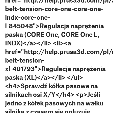
href="http://help.prusa3d.com/pl/a
belt-tension-core-one-core-one-
indx-core-one-
l_845048">Regulacja naprężenia
paska (CORE One, CORE One L,
INDX)</a></li> <li><a
href="http://help.prusa3d.com/pl/a
belt-tension-
xl_401793">Regulacja naprężenia
paska (XL)</a></li> </ul>
<h4>Sprawdź kółka pasowe na
silnikach osi X/Y</h4> <p>Jeśli
jedno z kółek pasowych na wałku
silnika z czasem się poluzuje,