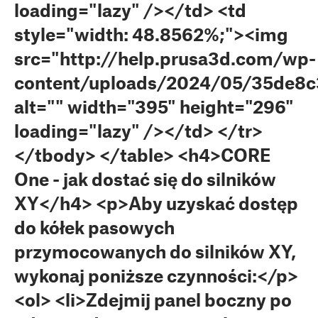
loading="lazy" /></td> <td
style="width: 48.8562%;"><img
src="http://help.prusa3d.com/wp-
content/uploads/2024/05/35de8c3
alt="" width="395" height="296"
loading="lazy" /></td> </tr>
</tbody> </table> <h4>CORE
One - jak dostać się do silników
XY</h4> <p>Aby uzyskać dostęp
do kółek pasowych
przymocowanych do silników XY,
wykonaj poniższe czynności:</p>
<ol> <li>Zdejmij panel boczny po