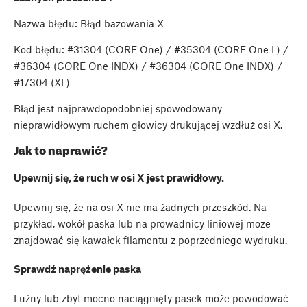
Nazwa błędu: Błąd bazowania X
Kod błędu: #31304 (CORE One) / #35304 (CORE One L) /
#36304 (CORE One INDX) / #36304 (CORE One INDX) /
#17304 (XL)
Błąd jest najprawdopodobniej spowodowany
nieprawidłowym ruchem głowicy drukującej wzdłuż osi X.
Jak to naprawić?
Upewnij się, że ruch w osi X jest prawidłowy.
Upewnij się, że na osi X nie ma żadnych przeszkód. Na
przykład, wokół paska lub na prowadnicy liniowej może
znajdować się kawałek filamentu z poprzedniego wydruku.
Sprawdź naprężenie paska
Luźny lub zbyt mocno naciągnięty pasek może powodować