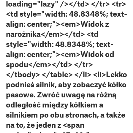
loading="lazy" /></td> </tr> <tr>
<td style="width: 48.8348%; text-
align: center;"><em>Widok z
narożnika</em></td> <td
style="width: 48.8348%; text-
align: center;"><em>Widok od
spodu</em></td> </tr>
</tbody> </table> </li> <li>Lekko
podnieś silnik, aby zobaczyć kółko
pasowe. Zwróć uwagę na różną
odległość między kółkiem a
silnikiem po obu stronach, a także
na to, że jeden z <span