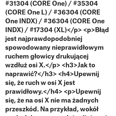
#31304 (CORE One) / #35304
(CORE One L) / #36304 (CORE
One INDX) / #36304 (CORE One
INDX) / #17304 (XL)</p> <p>Błąd
jest najprawdopodobniej
spowodowany nieprawidłowym
ruchem głowicy drukującej
wzdłuż osi X.</p> <h3>Jak to
naprawić?</h3> <h4>Upewnij
się, że ruch w osi X jest
prawidłowy.</h4> <p>Upewnij
się, że na osi X nie ma żadnych
przeszkód. Na przykład, wokół