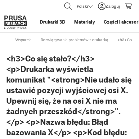
Polski
Zaloguj
Drukarki 3D
Materiały
Części i akcesor
Wsparcie
Rozwiązywanie problemów z drukarką
<h3>Co się 
<h3>Co się stało?</h3>
<p>Drukarka wyświetla
komunikat "<strong>Nie udało się
ustawić pozycji wyjściowej osi X.
Upewnij się, że na osi X nie ma
żadnych przeszkód</strong>".
</p> <p>Nazwa błędu: Błąd
bazowania X</p> <p>Kod błędu: