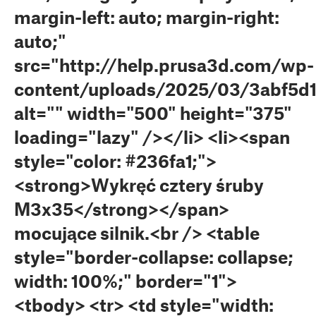
margin-left: auto; margin-right:
auto;"
src="http://help.prusa3d.com/wp-
content/uploads/2025/03/3abf5d
alt="" width="500" height="375"
loading="lazy" /></li> <li><span
style="color: #236fa1;">
<strong>Wykręć cztery śruby
M3x35</strong></span>
mocujące silnik.<br /> <table
style="border-collapse: collapse;
width: 100%;" border="1">
<tbody> <tr> <td style="width: