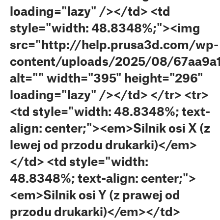
loading="lazy" /></td> <td
style="width: 48.8348%;"><img
src="http://help.prusa3d.com/wp-
content/uploads/2025/08/67aa9a
alt="" width="395" height="296"
loading="lazy" /></td> </tr> <tr>
<td style="width: 48.8348%; text-
align: center;"><em>Silnik osi X (z
lewej od przodu drukarki)</em>
</td> <td style="width:
48.8348%; text-align: center;">
<em>Silnik osi Y (z prawej od
przodu drukarki)</em></td>