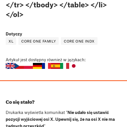
</tr> </tbody> </table> </li>
</ol>
Dotyczy
XL
CORE ONE FAMILY
CORE ONE INDX
Artykuł
jest dostępny również w językach:
Co się stało?
Drukarka wyświetla komunikat "
Nie udało się ustawić
pozycji wyjściowej osi X. Upewnij się, że na osi X nie ma
żadnych przeszkód
".