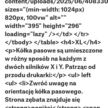
content/uploads/2025/06/40833
sizes="(min-width: 1024px)
820px, 100vw" alt=""
width="395" height="296"
loading="lazy" /></td> </tr>
</tbody> </table> <h4>XL</h4>
<p>Kółka pasowe są umieszczone
w różny sposób na każdym z
dwóch silników X i Y. Patrząc od
przodu drukarki:</p> <ul> left
<ul> <li>Zwróć uwagę na
orientację kółka pasowego.
Strona zębata znajduje się
<strong>poniżej</strong> <span