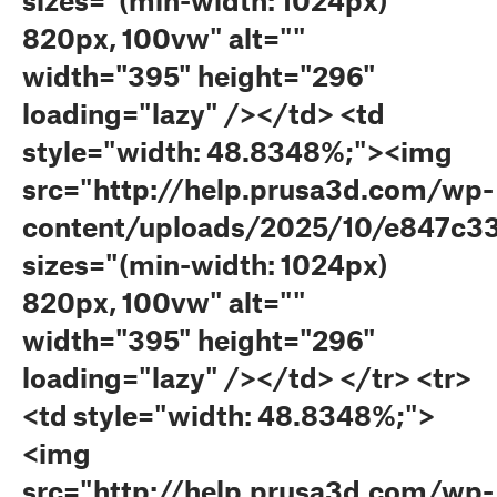
sizes="(min-width: 1024px)
820px, 100vw" alt=""
width="395" height="296"
loading="lazy" /></td> <td
style="width: 48.8348%;"><img
src="http://help.prusa3d.com/wp-
content/uploads/2025/10/e847c33
sizes="(min-width: 1024px)
820px, 100vw" alt=""
width="395" height="296"
loading="lazy" /></td> </tr> <tr>
<td style="width: 48.8348%;">
<img
src="http://help.prusa3d.com/wp-