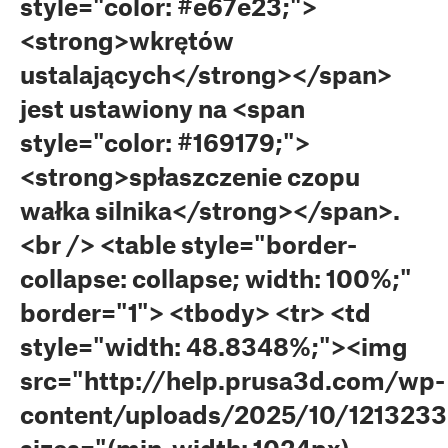
style="color: #e67e23;">
<strong>wkrętów
ustalających</strong></span>
jest ustawiony na <span
style="color: #169179;">
<strong>spłaszczenie czopu
wałka silnika</strong></span>.
<br /> <table style="border-
collapse: collapse; width: 100%;"
border="1"> <tbody> <tr> <td
style="width: 48.8348%;"><img
src="http://help.prusa3d.com/wp-
content/uploads/2025/10/121323