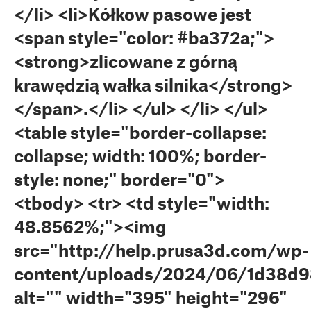
</li> <li>Kółkow pasowe jest
<span style="color: #ba372a;">
<strong>zlicowane z górną
krawędzią wałka silnika</strong>
</span>.</li> </ul> </li> </ul>
<table style="border-collapse:
collapse; width: 100%; border-
style: none;" border="0">
<tbody> <tr> <td style="width:
48.8562%;"><img
src="http://help.prusa3d.com/wp-
content/uploads/2024/06/1d38d9
alt="" width="395" height="296"