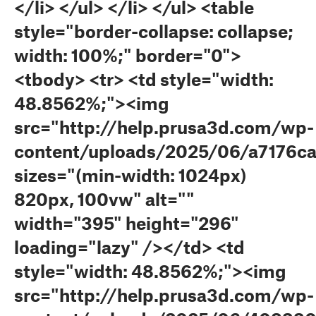
</li> </ul> </li> </ul> <table
style="border-collapse: collapse;
width: 100%;" border="0">
<tbody> <tr> <td style="width:
48.8562%;"><img
src="http://help.prusa3d.com/wp-
content/uploads/2025/06/a7176c
sizes="(min-width: 1024px)
820px, 100vw" alt=""
width="395" height="296"
loading="lazy" /></td> <td
style="width: 48.8562%;"><img
src="http://help.prusa3d.com/wp-