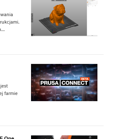
owania
trukcjami.
ch…
jest
j farmie
E One,