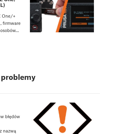
L)
E One/+
, firmware
sposobów…
e problemy
ów błędów
 z nazwą