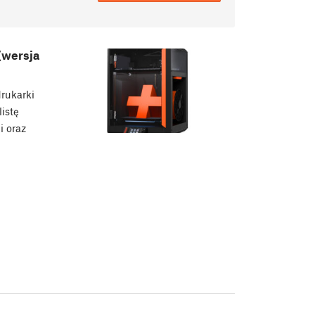
(wersja
drukarki
istę
 oraz