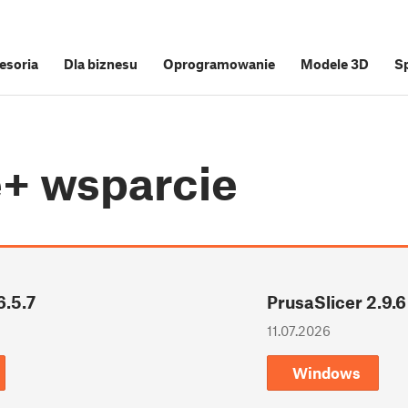
cesoria
Dla biznesu
Oprogramowanie
Modele 3D
S
e+
wsparcie
6.5.7
PrusaSlicer 2.9.6
11.07.2026
Windows