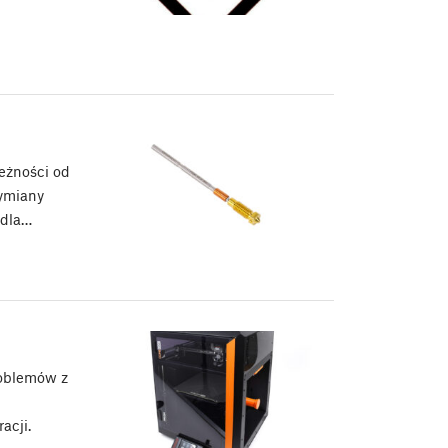
eżności od
wymiany
 dla…
roblemów z
acji.