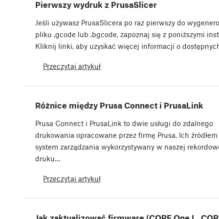
Pierwszy wydruk z PrusaSlicer
Jeśli używasz PrusaSlicera po raz pierwszy do wygener
pliku .gcode lub .bgcode, zapoznaj się z poniższymi ins
Kliknij linki, aby uzyskać więcej informacji o dostępny
Przeczytaj artykuł
Różnice między Prusa Connect i PrusaLink
Prusa Connect i PrusaLink to dwie usługi do zdalnego
drukowania opracowane przez firmę Prusa. Ich źródłem 
system zarządzania wykorzystywany w naszej rekordowe
druku…
Przeczytaj artykuł
Jak zaktualizować firmware (CORE One L, COR