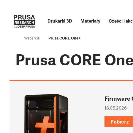
Drukarki 3D
Materiały
Części i ak
Wsparcie
Prusa CORE One+
Prusa CORE On
Firmware 
18.06.2026
Pobierz