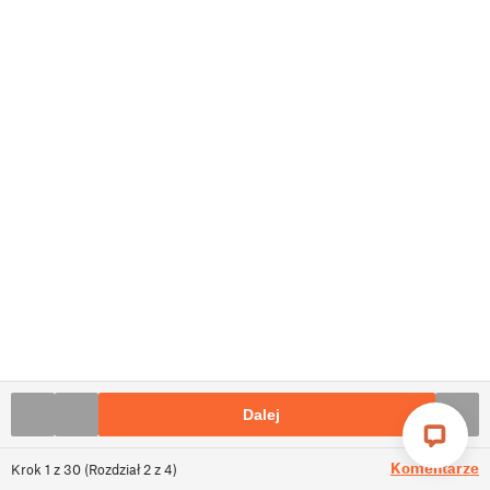
Dalej
Komentarze
Krok
1
z
30
(
Rozdział
2
z
4
)