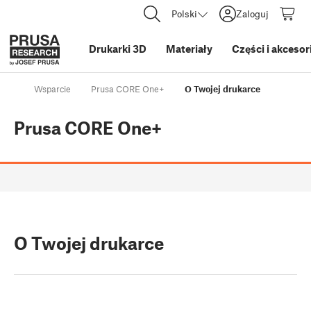
Polski
Zaloguj
Drukarki 3D
Materiały
Części i akcesor
Wsparcie
Prusa CORE One+
O Twojej drukarce
Prusa CORE One+
O Twojej drukarce