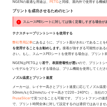
NGENの最適な用途は、
PETG
と同様、屋内外で使用する機械
プリントを成功させるためのヒント
スムースPEIシートに対しては強く定着しすぎる場合が
テクスチャープリントシートを使用する
弊社専用記事
にあるように、プリント面がきれいであることを
を使用することをお勧めします。
接着が強すぎる可能性がある
さい。もし、スムースPEIシートを使用する場合は、プリント
NGENはPETGより
若干、表面密着性が悪い
ので、プリントシ
いモデルをプリントする場合は、ブリム機能を使用してくださ
ノズル温度とプリント速度
メーカーは、レイヤー高さとプリント速度に応じてノズル温度
50mm/sと0.2mmのレイヤー高さで220～240℃）、当
PrusaSlicer
で見つけることも可能です。 プリントファンの速
で、プリント時間全体に対して設定するのは適切ではありません