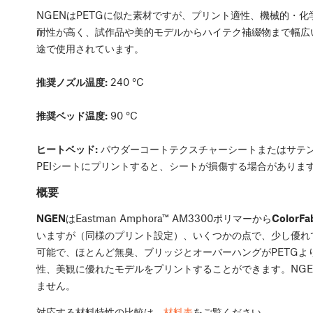
NGENはPETGに似た素材ですが、プリント適性、機械的・化
耐性が高く、試作品や美的モデルからハイテク補綴物まで幅広
途で使用されています。
推奨ノズル温度:
240 °C
推奨ベッド温度:
90 °C
ヒートベッド:
パウダーコートテクスチャーシートまたはサテ
PEIシートにプリントすると、シートが損傷する場合がありま
概要
NGEN
はEastman Amphora™ AM3300ポリマーから
ColorFa
いますが（同様のプリント設定）、いくつかの点で、少し優れ
可能で、ほとんど無臭、ブリッジとオーバーハングがPETG
性、美観に優れたモデルをプリントすることができます。NG
ません。
対応する材料特性の比較は、
材料表
をご覧ください。