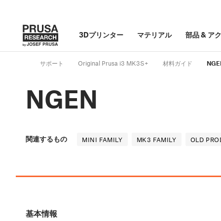
3Dプリンター
マテリアル
部品
&
ア
サポート
Original Prusa i3 MK3S+
材料ガイド
NGE
NGEN
関連するもの
MINI FAMILY
MK3 FAMILY
OLD PRO
基本情報