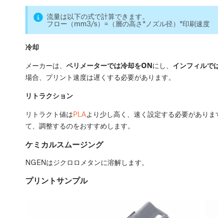
流量は以下の式で計算できます。
フロー（mm3/s）=（層の高さ*ノズル径）*印刷速度
冷却
メーカーは、
ペリメーターでは冷却をON
にし、
インフィルでは
場合、プリント速度は遅くする必要があります。
リトラクション
リトラクト値は
PLA
より少し高く、速く設定する必要があります
て、調整するのをおすすめします。
ケミカルスムージング
NGENはジクロロメタンに溶解します。
プリントサンプル