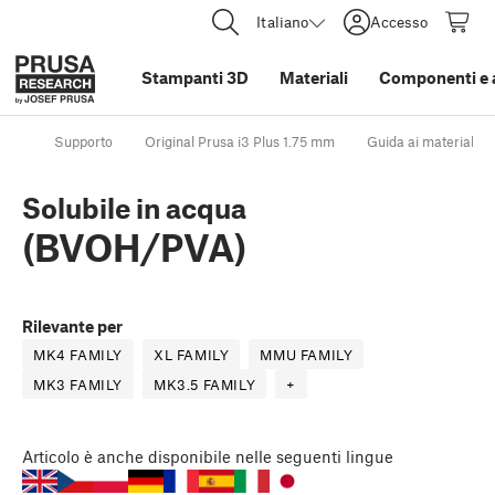
Italiano
Accesso
Stampanti 3D
Materiali
Componenti e 
Supporto
Original Prusa i3 Plus 1.75 mm
Guida ai materiali
Solubile in acqua
(BVOH/PVA)
Rilevante per
MK4 FAMILY
XL FAMILY
MMU FAMILY
MK3 FAMILY
MK3.5 FAMILY
+
Articolo
è anche disponibile nelle seguenti lingue