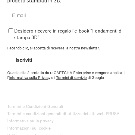
progetti stampati in 3D.
Desidero ricevere in regalo l'e-book “Fondamenti di
stampa 3D”
Facendo clic, si accetta di
ricevere la nostra newsletter.
Iscriviti
Questo sito è protetto da reCAPTCHA Enterprise e vengono applicati
l'
Informativa sulla Privacy
e i
Termini di servizio
di Google.
Termini e Condizioni Generali
Termini e condizioni generali di utilizzo dei siti web PRUSA
Informativa sulla privacy
Informazioni sui cookie