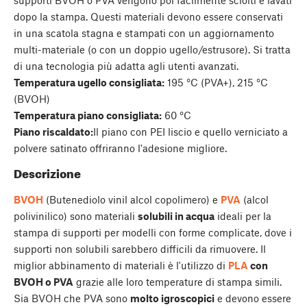
dopo la stampa. Questi materiali devono essere conservati
in una scatola stagna e stampati con un aggiornamento
multi-materiale (o con un doppio ugello/estrusore). Si tratta
di una tecnologia più adatta agli utenti avanzati.
Temperatura ugello consigliata:
195 °C (PVA+), 215 °C
(BVOH)
Temperatura piano consigliata:
60 °C
Piano riscaldato:
Il piano con PEI liscio e quello verniciato a
polvere satinato offriranno l'adesione migliore.
Descrizione
BVOH
(Butenediolo vinil alcol copolimero) e
PVA
(alcol
polivinilico) sono materiali
solubili in acqua
ideali per la
stampa di supporti per modelli con forme complicate, dove i
supporti non solubili sarebbero difficili da rimuovere. Il
miglior abbinamento di materiali è l'utilizzo di
PLA
con
BVOH o PVA
grazie alle loro temperature di stampa simili.
Sia BVOH che PVA sono
molto igroscopici
e devono essere