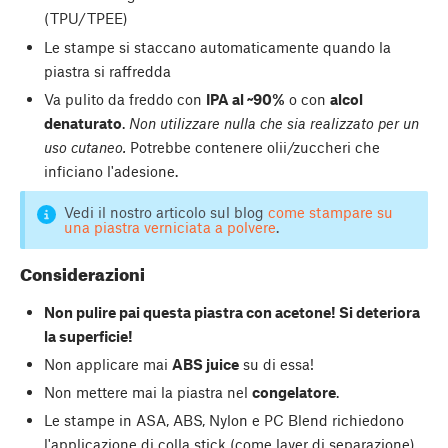
(TPU/TPEE)
Le stampe si staccano automaticamente quando la
piastra si raffredda
Va pulito da freddo con
IPA al ~90%
o con
alcol
denaturato
.
Non utilizzare nulla che sia realizzato per un
uso cutaneo.
Potrebbe contenere olii/zuccheri che
inficiano l'adesione.
Vedi il nostro articolo sul blog
come stampare su
una piastra verniciata a polvere
.
Considerazioni
Non pulire pai questa piastra con acetone! Si deteriora
la superficie!
Non applicare mai
ABS juice
su di essa!
Non mettere mai la piastra nel
congelatore
.
Le stampe in ASA, ABS, Nylon e PC Blend richiedono
l'applicazione di colla stick (come layer di separazione).