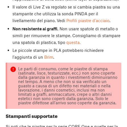
Il valore di Live Z va regolato se si cambia piastra su una
stampante che utilizza la sonda PINDA per il
livellamento del piano. Vedi
Profili piastre d'acciaio
.
Non resistente ai graffi.
Non usare spatole di metallo o
simili per rimuovere le stampe. Consigliamo di stampare
una spatola di plastica, tipo
questa.
Le piccole stampe in PLA potrebbero richiedere
l'aggiunta di un
Brim
.
Le parti di consumo, come le piastre di stampa
(satinate, lisce, testurizzate, ecc.) non sono coperte
dalla garanzia in quanto i rivestimenti diminuiranno
nel tempo. A meno che non si sia verificato un
guasto a causa di un difetto nei materiali o nella
lavorazione, i danni cosmetici, inclusi ma non
limitati a graffi, ammaccature, crepe o altri danni
estetici non sono coperti dalla garanzia. Solo le
piastre difettose all'arrivo sono coperte da garanzia.
Stampanti supportate
Si noti che le piastre per la serie CORE One e quelle per la