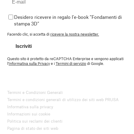
Desidero ricevere in regalo l'e-book “Fondamenti di
stampa 3D”
Facendo clic, si accetta di
ricevere la nostra newsletter.
Iscriviti
Questo sito è protetto da reCAPTCHA Enterprise e vengono applicati
l'
Informativa sulla Privacy
e i
Termini di servizio
di Google.
Termini e Condizioni Generali
Termini e condizioni generali di utilizzo dei siti web PRUSA
Informativa sulla privacy
Informazioni sui cookie
Politica sui reclami dei clienti
Pagina di stato dei siti web