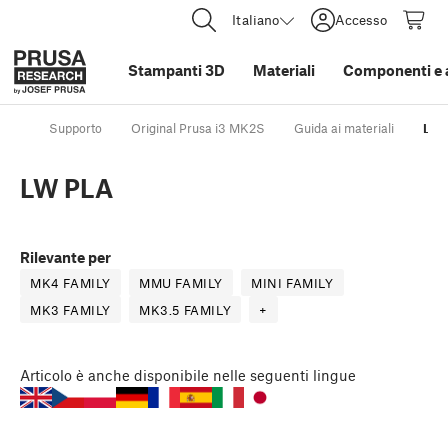
Italiano
Accesso
Stampanti 3D
Materiali
Componenti e 
Supporto
Original Prusa i3 MK2S
Guida ai materiali
LW 
LW PLA
Rilevante per
MK4 FAMILY
MMU FAMILY
MINI FAMILY
MK3 FAMILY
MK3.5 FAMILY
+
Articolo
è anche disponibile nelle seguenti lingue