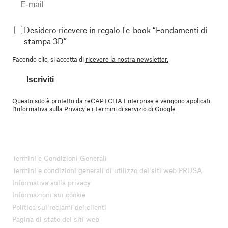
Desidero ricevere in regalo l'e-book “Fondamenti di
stampa 3D”
Facendo clic, si accetta di
ricevere la nostra newsletter.
Iscriviti
Questo sito è protetto da reCAPTCHA Enterprise e vengono applicati
l'
Informativa sulla Privacy
e i
Termini di servizio
di Google.
Termini e Condizioni Generali
Termini e condizioni generali di utilizzo dei siti web PRUSA
Informativa sulla privacy
Informazioni sui cookie
Politica sui reclami dei clienti
Pagina di stato dei siti web