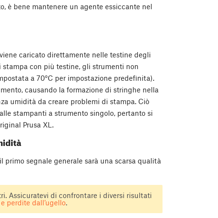
nto, è bene mantenere un agente essiccante nel
viene caricato direttamente nelle testine degli
i stampa con più testine, gli strumenti non
 impostata a 70°C per impostazione predefinita).
trumento, causando la formazione di stringhe nella
anza umidità da creare problemi di stampa. Ciò
 alle stampanti a strumento singolo, pertanto si
riginal Prusa XL.
midità
 il primo segnale generale sarà una scarsa qualità
ri. Assicuratevi di confrontare i diversi risultati
i e perdite dall’ugello
.