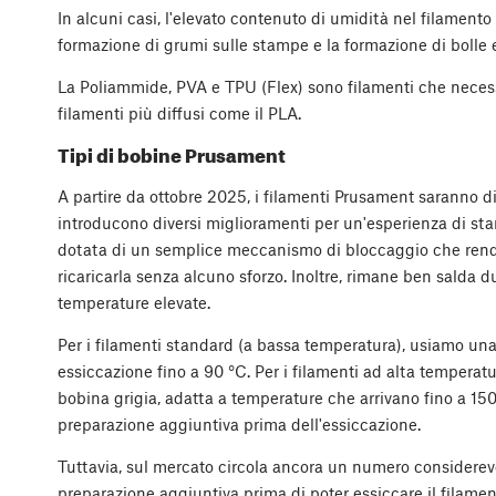
In alcuni casi, l'elevato contenuto di umidità nel filamento
formazione di grumi sulle stampe e la formazione di bolle 
La Poliammide, PVA e TPU (Flex) sono filamenti che necessi
filamenti più diffusi come il PLA.
Tipi di bobine Prusament
A partire da ottobre 2025, i filamenti Prusament saranno 
introducono diversi miglioramenti per un'esperienza di st
dotata di un semplice meccanismo di bloccaggio che rende
ricaricarla senza alcuno sforzo. Inoltre, rimane ben salda d
temperature elevate.
Per i filamenti standard (a bassa temperatura), usiamo una
essiccazione fino a 90 °C. Per i filamenti ad alta tempera
bobina grigia, adatta a temperature che arrivano fino a 1
preparazione aggiuntiva prima dell'essiccazione.
Tuttavia, sul mercato circola ancora un numero considerev
preparazione aggiuntiva prima di poter essiccare il filamen