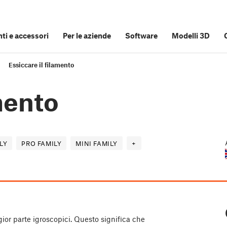
i e accessori
Per le aziende
Software
Modelli 3D
Essiccare il filamento
mento
LY
PRO FAMILY
MINI FAMILY
+
gior parte igroscopici. Questo significa che