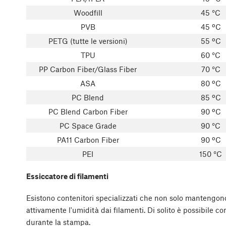
Woodfill
45 °C
PVB
45 ºC
PETG (tutte le versioni)
55 ºC
TPU
60 °C
PP Carbon Fiber/Glass Fiber
70 °C
ASA
80 ºC
PC Blend
85 ºC
PC Blend Carbon Fiber
90 ºC
PC Space Grade
90 °C
PA11 Carbon Fiber
90 ºC
PEI
150 °C
Essiccatore di filamenti
Esistono contenitori specializzati che non solo mantengon
attivamente l'umidità dai filamenti. Di solito è possibile c
durante la stampa.