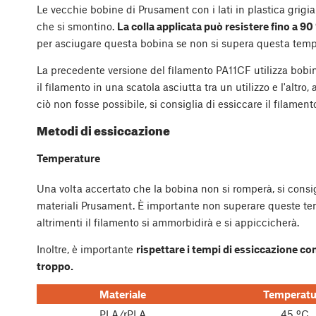
Le vecchie bobine di Prusament con i lati in plastica grigi
che si smontino.
La colla applicata può resistere fino a 90
per asciugare questa bobina se non si supera questa temp
La precedente versione del filamento PA11CF utilizza bobi
il filamento in una scatola asciutta tra un utilizzo e l'altro,
ciò non fosse possibile, si consiglia di essiccare il filament
Metodi di essiccazione
Temperature
Una volta accertato che la bobina non si romperà, si consi
materiali Prusament. È importante non superare queste tem
altrimenti il filamento si ammorbidirà e si appiccicherà.
Inoltre, è importante
rispettare i tempi di essiccazione con
troppo.
Materiale
Temperatu
PLA/rPLA
45 ºC