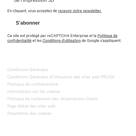
En cliquant, vous acceptez de
recevoir notre newsletter.
S'abonner
Ce site est protégé par reCAPTCHA Enterprise et la
Politique de
confidentialité
et les
Conditions d'utilisation
de Google s'appliquent.
Conditions Générales
Conditions Générales d'Utilisation des sites web PRUSA
Politique de confidentialité
Informations sur les cookies
Politique de traitement des réclamations clients
Page d'état des sites web
Paramètres des cookies