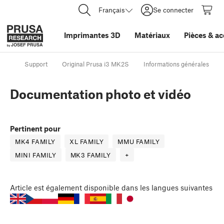
Français
Se connecter
Imprimantes 3D
Matériaux
Pièces
&
ac
Support
Original Prusa i3 MK2S
Informations générales
Documentation photo et vidéo
Pertinent pour
MK4 FAMILY
XL FAMILY
MMU FAMILY
MINI FAMILY
MK3 FAMILY
+
Article
est également disponible dans les langues suivantes