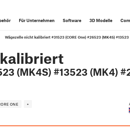
behör
Für Unternehmen
Software
3D Modelle
Com
Wägezelle nicht kalibriert #31523 (CORE One) #26523 (MK4S) #13523
kalibriert
523 (MK4S) #13523 (MK4) #
CORE ONE
+