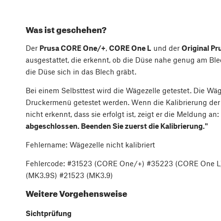
Was ist geschehen?
Der
Prusa CORE One/+
,
CORE One L
und der
Original P
ausgestattet, die erkennt, ob die Düse nahe genug am Blec
die Düse sich in das Blech gräbt.
Bei einem Selbsttest wird die Wägezelle getestet. Die Wäg
Druckermenü getestet werden. Wenn die Kalibrierung der W
nicht erkennt, dass sie erfolgt ist, zeigt er die Meldung an:
abgeschlossen. Beenden Sie zuerst die Kalibrierung."
Fehlername: Wägezelle nicht kalibriert
Fehlercode: #31523 (CORE One/+) #35223 (CORE One L
(MK3.9S) #21523 (MK3.9)
Weitere Vorgehensweise
Sichtprüfung