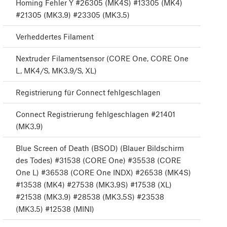
Homing Fehler Y #26305 (MK4S) #13305 (MK4)
#21305 (MK3.9) #23305 (MK3.5)
Verheddertes Filament
Nextruder Filamentsensor (CORE One, CORE One
L, MK4/S, MK3.9/S, XL)
Registrierung für Connect fehlgeschlagen
Connect Registrierung fehlgeschlagen #21401
(MK3.9)
Blue Screen of Death (BSOD) (Blauer Bildschirm
des Todes) #31538 (CORE One) #35538 (CORE
One L) #36538 (CORE One INDX) #26538 (MK4S)
#13538 (MK4) #27538 (MK3.9S) #17538 (XL)
#21538 (MK3.9) #28538 (MK3.5S) #23538
(MK3.5) #12538 (MINI)