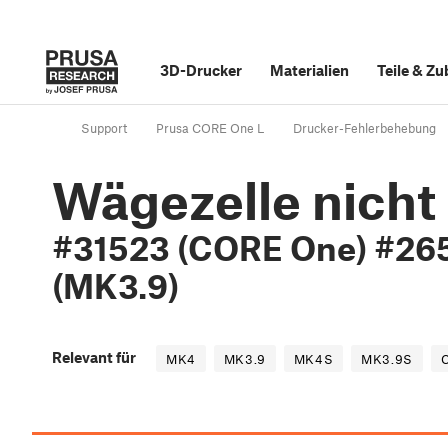
3D-Drucker
Materialien
Teile
&
Zu
Support
Prusa CORE One L
Drucker-Fehlerbehebung
Wägezelle nicht 
#31523 (CORE One) #26
(MK3.9)
Relevant für
MK4
MK3.9
MK4S
MK3.9S