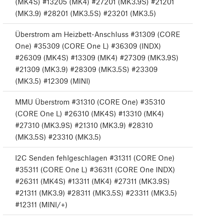
(MK4S) #13205 (MK4) #27201 (MK3.9S) #21201
(MK3.9) #28201 (MK3.5S) #23201 (MK3.5)
Überstrom am Heizbett-Anschluss #31309 (CORE
One) #35309 (CORE One L) #36309 (INDX)
#26309 (MK4S) #13309 (MK4) #27309 (MK3.9S)
#21309 (MK3.9) #28309 (MK3.5S) #23309
(MK3.5) #12309 (MINI)
MMU Überstrom #31310 (CORE One) #35310
(CORE One L) #26310 (MK4S) #13310 (MK4)
#27310 (MK3.9S) #21310 (MK3.9) #28310
(MK3.5S) #23310 (MK3.5)
I2C Senden fehlgeschlagen #31311 (CORE One)
#35311 (CORE One L) #36311 (CORE One INDX)
#26311 (MK4S) #13311 (MK4) #27311 (MK3.9S)
#21311 (MK3.9) #28311 (MK3.5S) #23311 (MK3.5)
#12311 (MINI/+)