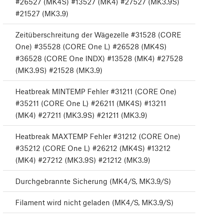
#26527 (MK4S) #13527 (MK4) #27527 (MK3.9S)
#21527 (MK3.9)
Zeitüberschreitung der Wägezelle #31528 (CORE
One) #35528 (CORE One L) #26528 (MK4S)
#36528 (CORE One INDX) #13528 (MK4) #27528
(MK3.9S) #21528 (MK3.9)
Heatbreak MINTEMP Fehler #31211 (CORE One)
#35211 (CORE One L) #26211 (MK4S) #13211
(MK4) #27211 (MK3.9S) #21211 (MK3.9)
Heatbreak MAXTEMP Fehler #31212 (CORE One)
#35212 (CORE One L) #26212 (MK4S) #13212
(MK4) #27212 (MK3.9S) #21212 (MK3.9)
Durchgebrannte Sicherung (MK4/S, MK3.9/S)
Filament wird nicht geladen (MK4/S, MK3.9/S)