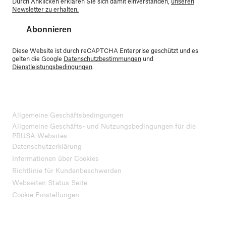
Durch Anklicken erklären Sie sich damit einverstanden,
unseren
Newsletter zu erhalten.
Abonnieren
Diese Website ist durch reCAPTCHA Enterprise geschützt und es
gelten die Google
Datenschutzbestimmungen
und
Dienstleistungsbedingungen
.
Allgemeine Geschäftsbedingungen
Allgemeine Geschäfts- und Nutzungsbedingungen für die
PRUSA-Websites
Datenschutzerklärung
Informationen über Cookies
Richtlinie für Kundenbeschwerden
Webseiten Status Seite
Cookie Einstellungen