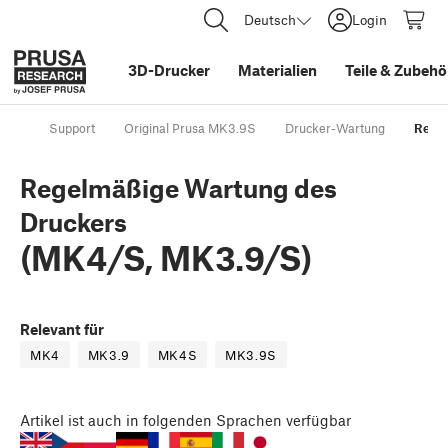
Deutsch
Login
3D-Drucker
Materialien
Teile
&
Zubehö
Support
Original Prusa MK3.9S
Drucker-Wartung
Regel
Regelmäßige Wartung des
Druckers
(MK4/S, MK3.9/S)
Relevant für
MK4
MK3.9
MK4S
MK3.9S
Artikel
ist auch in folgenden Sprachen verfügbar