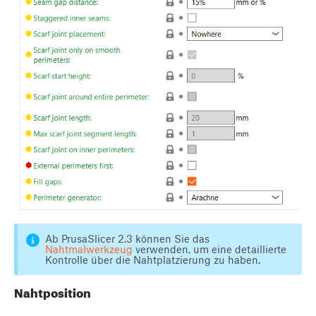
Ab PrusaSlicer 2.3 können Sie das
Nahtmalwerkzeug
verwenden, um eine detaillierte
Kontrolle über die Nahtplatzierung zu haben.
Nahtposition