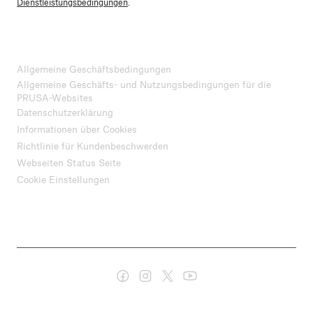
Dienstleistungsbedingungen
.
Allgemeine Geschäftsbedingungen
Allgemeine Geschäfts- und Nutzungsbedingungen für die
PRUSA-Websites
Datenschutzerklärung
Informationen über Cookies
Richtlinie für Kundenbeschwerden
Webseiten Status Seite
Cookie Einstellungen