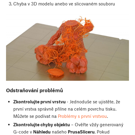
Chyba v 3D modelu anebo ve slicovaném souboru
Odstraňování problémů
Zkontrolujte první vrstvu
- Jednoduše se ujistěte, že
první vrstva správně přilne na celém povrchu tisku.
Můžete se podívat na
Problémy s první vrstvou
.
Zkontrolujte chyby objektu
– Ověřte vždy generovaný
G-code v
Náhledu
našeho
PrusaSliceru
. Pokud