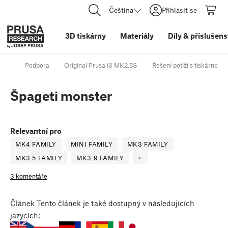
Čeština
Přihlásit se
3D tiskárny
Materiály
Díly
&
příslušens
Podpora
Original Prusa i3 MK2.5S
Řešení potíží s tiskárnou
Špageti monster
Relevantní pro
MK4 FAMILY
MINI FAMILY
MK3 FAMILY
MK3.5 FAMILY
MK3.9 FAMILY
+
3 komentáře
Článek
Tento článek je také dostupný v následujících
jazycích: