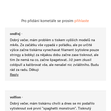
Pro přidání kometáře se prosím
přihlaste
ondřej
•
Dobrý večer, mám problém s tiskem vyšších modelů na
mk4s. Ze začátku vše vypadá v pořádku, ale po určité
výšce začne tiskárna vynechavat filament (vytiskne pouze
stringy a bobky) za nějakou dobu začne zase tisknout, ale
tím že nemá na co, začne špagetovat. Již jsem zkusil
coldpull a kalibrovat vše, ale nenašel nic zvláštního. Budu
rád za radu. Děkuji
Reply
volfion
•
Dobrý večer, mám tiskárnu chvíli a dnes se mi podařilo
vytisknout své první "spaghetti monstrum". Tisknutý