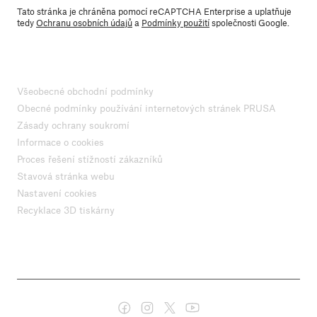
Tato stránka je chráněna pomocí reCAPTCHA Enterprise a uplatňuje
tedy
Ochranu osobních údajů
a
Podmínky použití
společnosti Google.
Všeobecné obchodní podmínky
Obecné podmínky používání internetových stránek PRUSA
Zásady ochrany soukromí
Informace o cookies
Proces řešení stížností zákazníků
Stavová stránka webu
Nastavení cookies
Recyklace 3D tiskárny