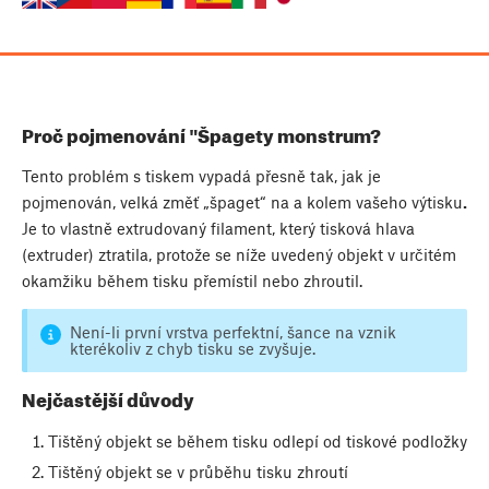
Proč pojmenování "Špagety monstrum?
Tento problém s tiskem vypadá přesně tak, jak je
pojmenován, velká změť „špaget“ na a kolem vašeho výtisku
.
Je to vlastně extrudovaný filament, který tisková hlava
(extruder) ztratila, protože se níže uvedený objekt v určitém
okamžiku během tisku přemístil nebo zhroutil.
Není-li první vrstva perfektní, šance na vznik
kterékoliv z chyb tisku se zvyšuje.
Nejčastější důvody
Tištěný objekt se během tisku odlepí od tiskové podložky
Tištěný objekt se v průběhu tisku zhroutí