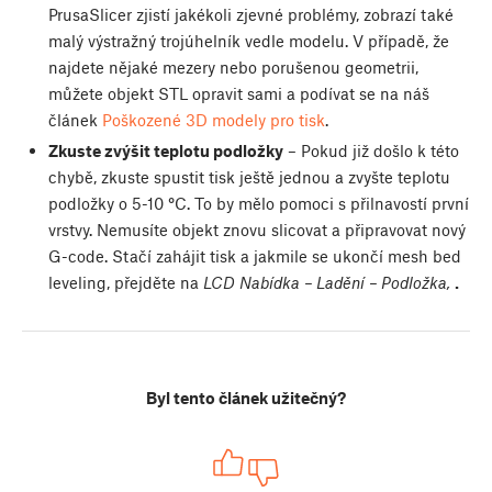
PrusaSlicer zjistí jakékoli zjevné problémy, zobrazí také
malý výstražný trojúhelník vedle modelu. V případě, že
najdete nějaké mezery nebo porušenou geometrii,
můžete objekt STL opravit sami a podívat se na náš
článek
Poškozené 3D modely pro tisk
.
Zkuste zvýšit teplotu podložky
– Pokud již došlo k této
chybě, zkuste spustit tisk ještě jednou a zvyšte teplotu
podložky o 5-10
°
C. To by mělo pomoci s přilnavostí první
vrstvy. Nemusíte objekt znovu slicovat a připravovat nový
G-code. Stačí zahájit tisk a jakmile se ukončí mesh bed
leveling, přejděte na
LCD Nabídka – Ladění – Podložka,
.
Byl tento článek užitečný?