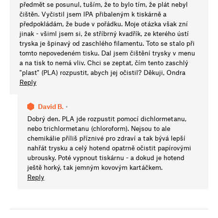
předmět se posunul, tuším, že to bylo tím, že plát nebyl
čištěn. Vyčistil jsem IPA přibaleným k tiskárně a
předpokládám, že bude v pořádku. Moje otázka však zní
jinak - všiml jsem si, že stříbrný kvadřík, ze kterého ústí
tryska je špinavý od zaschlého filamentu. Toto se stalo při
tomto nepovedeném tisku. Dal jsem čištění trysky v menu
a na tisk to nemá vliv. Chci se zeptat, čím tento zaschlý
"plast" (PLA) rozpustit, abych jej očistil? Děkuji, Ondra
Reply
David B.
•
Dobrý den. PLA jde rozpustit pomocí dichlormetanu,
nebo trichlormetanu (chloroform). Nejsou to ale
chemikálie příliš příznivé pro zdraví a tak bývá lepší
nahřát trysku a celý hotend opatrně očistit papírovými
ubrousky. Poté vypnout tiskárnu - a dokud je hotend
ještě horký, tak jemným kovovým kartáčkem.
Reply