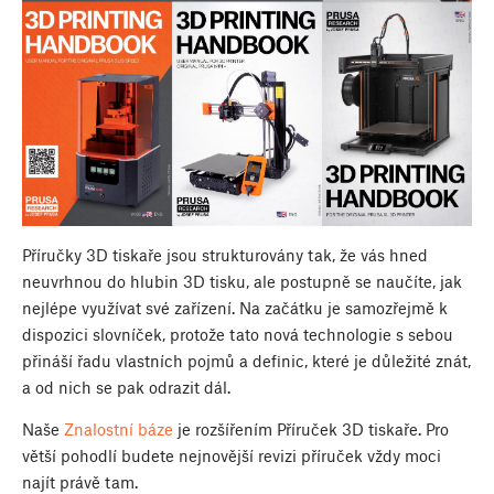
Příručky 3D tiskaře jsou strukturovány tak, že vás hned
neuvrhnou do hlubin 3D tisku, ale postupně se naučíte, jak
nejlépe využívat své zařízení. Na začátku je samozřejmě k
dispozici slovníček, protože tato nová technologie s sebou
přináší řadu vlastních pojmů a definic, které je důležité znát,
a od nich se pak odrazit dál.
Naše
Znalostní báze
je rozšířením Příruček 3D tiskaře. Pro
větší pohodlí budete nejnovější revizi příruček vždy moci
najít právě tam.