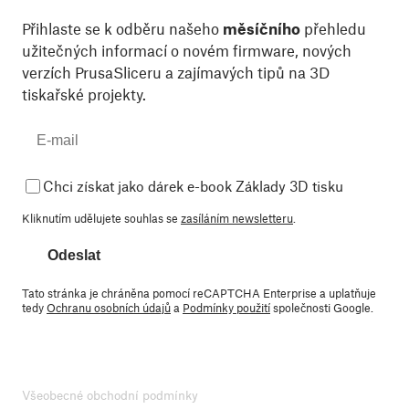
Přihlaste se k odběru našeho
měsíčního
přehledu
užitečných informací o novém firmware, nových
verzích PrusaSliceru a zajímavých tipů na 3D
tiskařské projekty.
Chci získat jako dárek e-book Základy 3D tisku
Kliknutím udělujete souhlas se
zasíláním newsletteru
.
Odeslat
Tato stránka je chráněna pomocí reCAPTCHA Enterprise a uplatňuje
tedy
Ochranu osobních údajů
a
Podmínky použití
společnosti Google.
Všeobecné obchodní podmínky