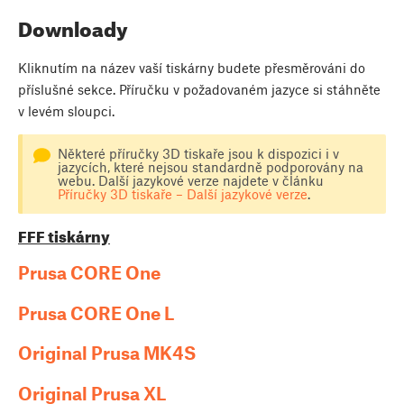
Downloady
Kliknutím na název vaší tiskárny budete přesměrováni do
příslušné sekce. Příručku v požadovaném jazyce si stáhněte
v levém sloupci.
Některé příručky 3D tiskaře jsou k dispozici i v
jazycích, které nejsou standardně podporovány na
webu. Další jazykové verze najdete v článku
Příručky 3D tiskaře – Další jazykové verze
.
FFF tiskárny
Prusa CORE One
Prusa CORE One L
Original Prusa MK4S
Original Prusa XL