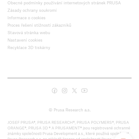
Obecné podmínky používání internetových stránek PRUSA
Zásady ochrany soukromí
Informace o cookies
Proces řešení stížností zákazníků
Stavová stránka webu
Nastavení cookies
Recyklace 3D tiskárny
© Prusa Research a.s.
JOSEF PRUSA®, PRUSA RESEARCH®, PRUSA POLYMERS®, PRUSA
ORANGE®, PRUSA 3D ® A PRUSAMENT® jsou registrované ochranné
známky společnosti Prusa Development a.s., které používá společnost
Prusa Research a.s. na základě licence od společnosti Prusa