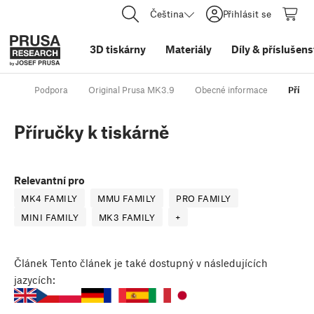
Čeština
Přihlásit se
3D tiskárny
Materiály
Díly
&
příslušens
Podpora
Original Prusa MK3.9
Obecné informace
Příruč
Příručky k tiskárně
Relevantní pro
MK4 FAMILY
MMU FAMILY
PRO FAMILY
MINI FAMILY
MK3 FAMILY
+
Článek
Tento článek je také dostupný v následujících
jazycích: